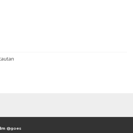
tautan
adm
@goes