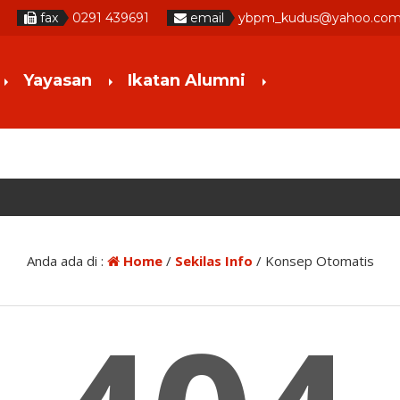
fax
0291 439691
email
ybpm_kudus@yahoo.co
Yayasan
Ikatan Alumni
Anda ada di :
Home
/
Sekilas Info
/
Konsep Otomatis