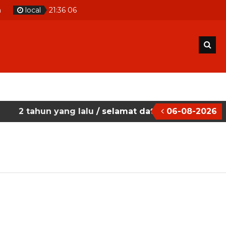
m
local
21
:
36
06
2 tahun yang lalu
/ selamat datang pada situs we
06-08-2026