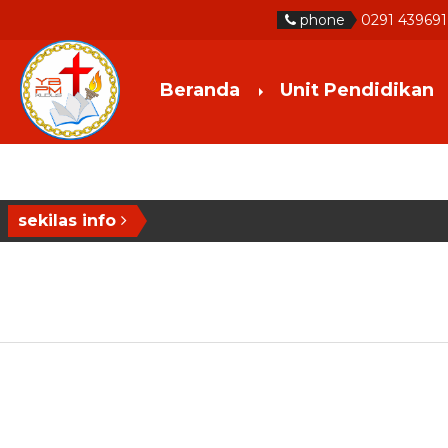
phone
0291 439691
Beranda
Unit Pendidikan
sekilas info