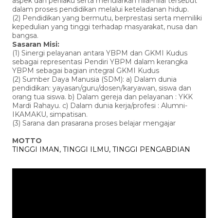
aspek dan perilaku serta menularkan nilai-nilai tersebut
dalam proses pendidikan melalui keteladanan hidup.
(2) Pendidikan yang bermutu, berprestasi serta memiliki
kepedulian yang tinggi terhadap masyarakat, nusa dan
bangsa.
Sasaran Misi:
(1) Sinergi pelayanan antara YBPM dan GKMI Kudus
sebagai representasi Pendiri YBPM dalam kerangka
YBPM sebagai bagian integral GKMI Kudus
(2) Sumber Daya Manusia (SDM): a) Dalam dunia
pendidikan: yayasan/guru/dosen/karyawan, siswa dan
orang tua siswa. b) Dalam gereja dan pelayanan : YKK
Mardi Rahayu. c) Dalam dunia kerja/profesi : Alumni-
IKAMAKU, simpatisan.
(3) Sarana dan prasarana proses belajar mengajar
MOTTO
TINGGI IMAN, TINGGI ILMU, TINGGI PENGABDIAN
Pemutar
Video