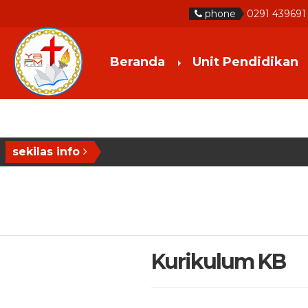
phone
0291 439691
Beranda
Unit Pendidikan
sekilas info
Kurikulum KB