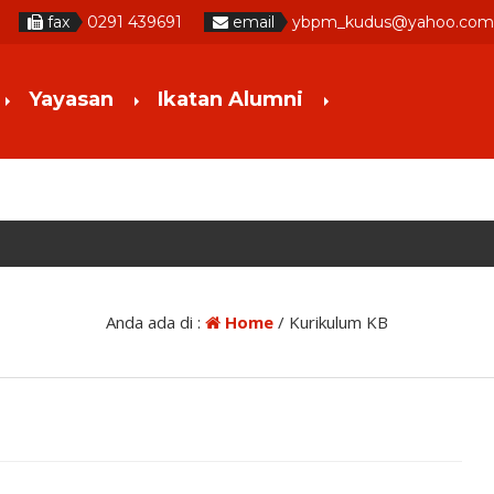
fax
0291 439691
email
ybpm_kudus@yahoo.com
Yayasan
Ikatan Alumni
Anda ada di :
Home
/
Kurikulum KB