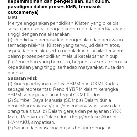
kepemimpinan dan pengelolaan, kurikulum,
paradigma dalam proses KMB, termasuk
outcamenya)
MISI
Menyelenggarakan pendidikan Kristen yang dikelola
secara profesional dengan komitmen dan dedikasi yang
tinggi dengan melaksanakan:
(1) Pendidikan berdasarkan pengenalan dan penjiwaan
terhadap nilai-nilai Kristen yang terwujud dalam etos,
aspek dan perilaku serta menularkan nilai-nilai tersebut
dalam proses pendidikan melalui keteladanan hidup.
(2) Pendidikan yang bermutu, berprestasi serta memiliki
kepedulian yang tinggi terhadap masyarakat, nusa dan
bangsa.
Sasaran Misi:
(1) Sinergi pelayanan antara YBPM dan GKMI Kudus
sebagai representasi Pendiri YBPM dalam kerangka
YBPM sebagai bagian integral GKMI Kudus
(2) Sumber Daya Manusia (SDM): a) Dalam dunia
pendidikan: yayasan/guru/dosen/karyawan, siswa dan
orang tua siswa. b) Dalam gereja dan pelayanan : YKK
Mardi Rahayu. c) Dalam dunia kerja/profesi : Alumni-
IKAMAKU, simpatisan.
(3) Sarana dan prasarana proses belajar mengajar