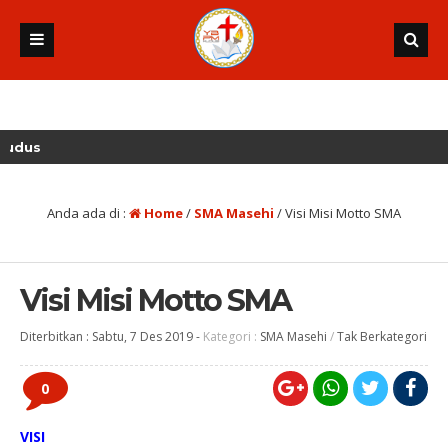
Anda ada di :
Home
/
SMA Masehi
/
Visi Misi Motto SMA
Visi Misi Motto SMA
Diterbitkan :
Sabtu, 7 Des 2019
-
Kategori :
SMA Masehi
/
Tak Berkategori
0
VISI