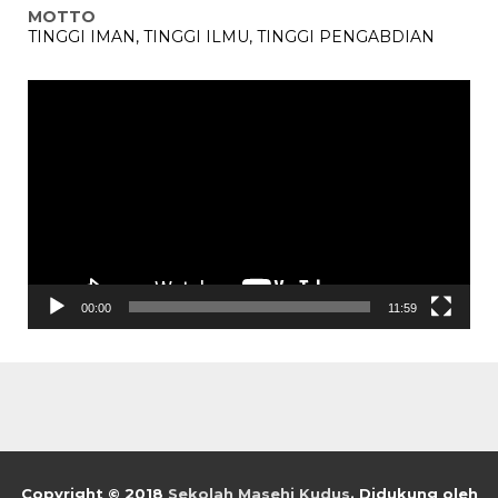
MOTTO
TINGGI IMAN, TINGGI ILMU, TINGGI PENGABDIAN
Pemutar
Video
00:00
11:59
Copyright © 2018
Sekolah Masehi Kudus
.
Didukung oleh