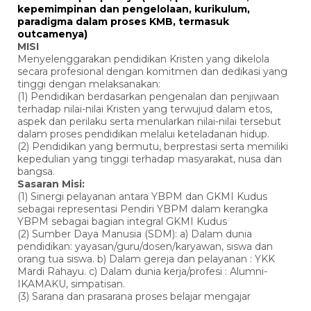
kepemimpinan dan pengelolaan, kurikulum,
paradigma dalam proses KMB, termasuk
outcamenya)
MISI
Menyelenggarakan pendidikan Kristen yang dikelola
secara profesional dengan komitmen dan dedikasi yang
tinggi dengan melaksanakan:
(1) Pendidikan berdasarkan pengenalan dan penjiwaan
terhadap nilai-nilai Kristen yang terwujud dalam etos,
aspek dan perilaku serta menularkan nilai-nilai tersebut
dalam proses pendidikan melalui keteladanan hidup.
(2) Pendidikan yang bermutu, berprestasi serta memiliki
kepedulian yang tinggi terhadap masyarakat, nusa dan
bangsa.
Sasaran Misi:
(1) Sinergi pelayanan antara YBPM dan GKMI Kudus
sebagai representasi Pendiri YBPM dalam kerangka
YBPM sebagai bagian integral GKMI Kudus
(2) Sumber Daya Manusia (SDM): a) Dalam dunia
pendidikan: yayasan/guru/dosen/karyawan, siswa dan
orang tua siswa. b) Dalam gereja dan pelayanan : YKK
Mardi Rahayu. c) Dalam dunia kerja/profesi : Alumni-
IKAMAKU, simpatisan.
(3) Sarana dan prasarana proses belajar mengajar