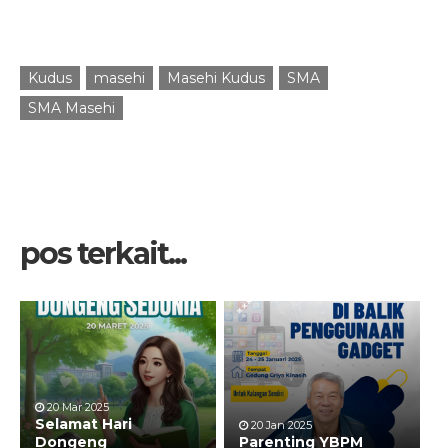
Kudus
masehi
Masehi Kudus
SMA
SMA Masehi
pos terkait...
20 Mar 2025
Selamat Hari
20 Jan 2025
Dongeng
Parenting YBPM