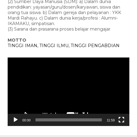
(2) Sumber Daya Manusia (SDM): a) Dalam dunia
pendidikan: yayasan/guru/dosen/karyawan, siswa dan
orang tua siswa. b) Dalam gereja dan pelayanan : YKK
Mardi Rahayu. c) Dalam dunia kerja/profesi : Alumni-
IKAMAKU, simpatisan.
(3) Sarana dan prasarana proses belajar mengajar
MOTTO
TINGGI IMAN, TINGGI ILMU, TINGGI PENGABDIAN
Pemutar
Video
00:00
11:59