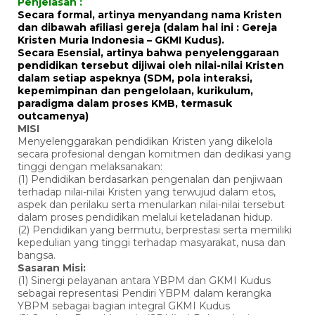
Penjelasan :
Secara formal, artinya menyandang nama Kristen
dan dibawah afiliasi gereja (dalam hal ini : Gereja
Kristen Muria Indonesia – GKMI Kudus).
Secara Esensial, artinya bahwa penyelenggaraan
pendidikan tersebut dijiwai oleh nilai-nilai Kristen
dalam setiap aspeknya (SDM, pola interaksi,
kepemimpinan dan pengelolaan, kurikulum,
paradigma dalam proses KMB, termasuk
outcamenya)
MISI
Menyelenggarakan pendidikan Kristen yang dikelola
secara profesional dengan komitmen dan dedikasi yang
tinggi dengan melaksanakan:
(1) Pendidikan berdasarkan pengenalan dan penjiwaan
terhadap nilai-nilai Kristen yang terwujud dalam etos,
aspek dan perilaku serta menularkan nilai-nilai tersebut
dalam proses pendidikan melalui keteladanan hidup.
(2) Pendidikan yang bermutu, berprestasi serta memiliki
kepedulian yang tinggi terhadap masyarakat, nusa dan
bangsa.
Sasaran Misi:
(1) Sinergi pelayanan antara YBPM dan GKMI Kudus
sebagai representasi Pendiri YBPM dalam kerangka
YBPM sebagai bagian integral GKMI Kudus