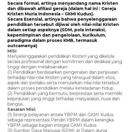
Secara formal, artinya menyandang nama Kristen
dan dibawah afiliasi gereja (dalam hal ini : Gereja
Kristen Muria Indonesia – GKMI Kudus).
Secara Esensial, artinya bahwa penyelenggaraan
pendidikan tersebut dijiwai oleh nilai-nilai Kristen
dalam setiap aspeknya (SDM, pola interaksi,
kepemimpinan dan pengelolaan, kurikulum,
paradigma dalam proses KMB, termasuk
outcamenya)
MISI
Menyelenggarakan pendidikan Kristen yang dikelola
secara profesional dengan komitmen dan dedikasi yang
tinggi dengan melaksanakan:
(1) Pendidikan berdasarkan pengenalan dan penjiwaan
terhadap nilai-nilai Kristen yang terwujud dalam etos,
aspek dan perilaku serta menularkan nilai-nilai tersebut
dalam proses pendidikan melalui keteladanan hidup.
(2) Pendidikan yang bermutu, berprestasi serta memiliki
kepedulian yang tinggi terhadap masyarakat, nusa dan
bangsa.
Sasaran Misi:
(1) Sinergi pelayanan antara YBPM dan GKMI Kudus
sebagai representasi Pendiri YBPM dalam kerangka
YBPM sebagai bagian integral GKMI Kudus
(2) Sumber Daya Manusia (SDM): a) Dalam dunia