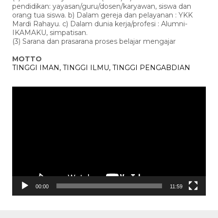
pendidikan: yayasan/guru/dosen/karyawan, siswa dan
orang tua siswa. b) Dalam gereja dan pelayanan : YKK
Mardi Rahayu. c) Dalam dunia kerja/profesi : Alumni-
IKAMAKU, simpatisan.
(3) Sarana dan prasarana proses belajar mengajar
MOTTO
TINGGI IMAN, TINGGI ILMU, TINGGI PENGABDIAN
Pemutar
Video
00:00
11:59