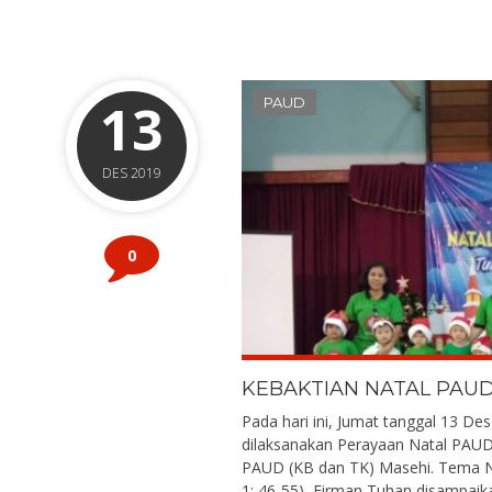
13
PAUD
DES 2019
0
KEBAKTIAN NATAL PAU
Pada hari ini, Jumat tanggal 13 De
dilaksanakan Perayaan Natal PAUD 
PAUD (KB dan TK) Masehi. Tema 
1: 46-55), Firman Tuhan disampaika