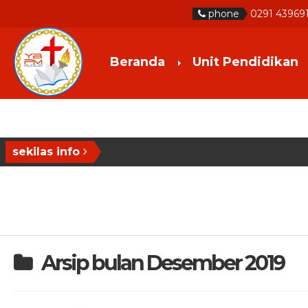
phone
0291 43969
Beranda
Unit Pendidikan
sekilas info
Arsip bulan Desember 2019