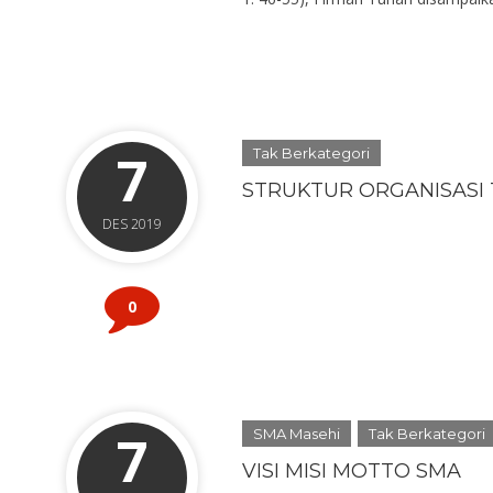
7
Tak Berkategori
STRUKTUR ORGANISASI 
DES 2019
0
7
SMA Masehi
Tak Berkategori
VISI MISI MOTTO SMA