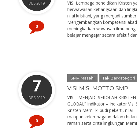
VISI Lembaga pendidikan Kristen y
DES 2019
berwawasan kebangsaan dan lingk
nilai kristiani, yang menjadi sumber
Mengembangkan kompetensi akadem
0
meningkatkan wawasan ilmu penget
belajar mengajar secara efektif dan 
7
SMP Masehi
Tak Berkategori
VISI MISI MOTTO SMP
VISI: “MENJADI SEKOLAH KRIS
DES 2019
GLOBAL” Indikator – Indikator Visi
Kristen Memiliki budi pekerti, nilai 
maupun kelembagaan dalam bidang 
0
ramah serta cinta lingkungan Memi