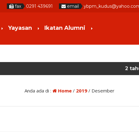
1
fax
0291 439691
email
ybpm_kudus@yahoo.co
Yayasan
Ikatan Alumni
2 tahun yang lalu
/
Anda ada di :
Home
/
2019
/
Desember