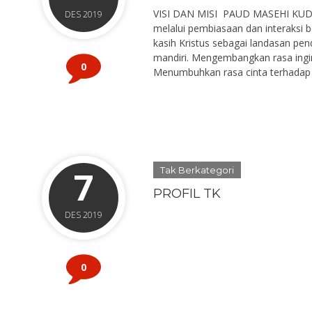
VISI DAN MISI PAUD MASEHI KUDUS
DES 2019
melalui pembiasaan dan interaksi b
kasih Kristus sebagai landasan pen
mandiri. Mengembangkan rasa ingin 
0
Menumbuhkan rasa cinta terhadap
7
Tak Berkategori
PROFIL TK
DES 2019
0