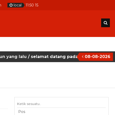
m
local
11
:
50
17
 selamat datang pada situs website sekolah masehi
08-08-2026