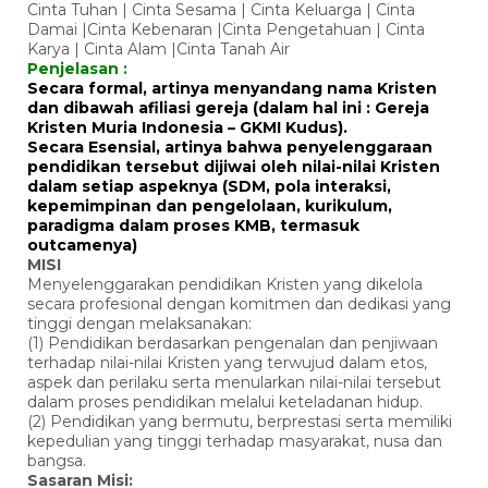
Cinta Tuhan | Cinta Sesama | Cinta Keluarga | Cinta
Damai |Cinta Kebenaran |Cinta Pengetahuan | Cinta
Karya | Cinta Alam |Cinta Tanah Air
Penjelasan :
Secara formal, artinya menyandang nama Kristen
dan dibawah afiliasi gereja (dalam hal ini : Gereja
Kristen Muria Indonesia – GKMI Kudus).
Secara Esensial, artinya bahwa penyelenggaraan
pendidikan tersebut dijiwai oleh nilai-nilai Kristen
dalam setiap aspeknya (SDM, pola interaksi,
kepemimpinan dan pengelolaan, kurikulum,
paradigma dalam proses KMB, termasuk
outcamenya)
MISI
Menyelenggarakan pendidikan Kristen yang dikelola
secara profesional dengan komitmen dan dedikasi yang
tinggi dengan melaksanakan:
(1) Pendidikan berdasarkan pengenalan dan penjiwaan
terhadap nilai-nilai Kristen yang terwujud dalam etos,
aspek dan perilaku serta menularkan nilai-nilai tersebut
dalam proses pendidikan melalui keteladanan hidup.
(2) Pendidikan yang bermutu, berprestasi serta memiliki
kepedulian yang tinggi terhadap masyarakat, nusa dan
bangsa.
Sasaran Misi: