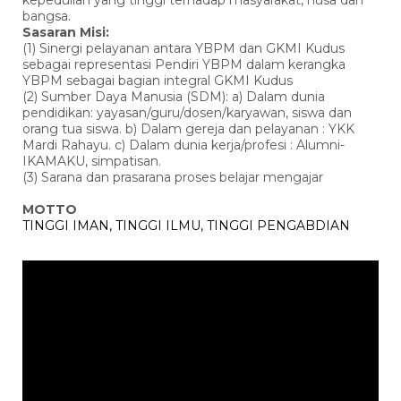
kepedulian yang tinggi terhadap masyarakat, nusa dan
bangsa.
Sasaran Misi:
(1) Sinergi pelayanan antara YBPM dan GKMI Kudus
sebagai representasi Pendiri YBPM dalam kerangka
YBPM sebagai bagian integral GKMI Kudus
(2) Sumber Daya Manusia (SDM): a) Dalam dunia
pendidikan: yayasan/guru/dosen/karyawan, siswa dan
orang tua siswa. b) Dalam gereja dan pelayanan : YKK
Mardi Rahayu. c) Dalam dunia kerja/profesi : Alumni-
IKAMAKU, simpatisan.
(3) Sarana dan prasarana proses belajar mengajar
MOTTO
TINGGI IMAN, TINGGI ILMU, TINGGI PENGABDIAN
Pemutar
Video