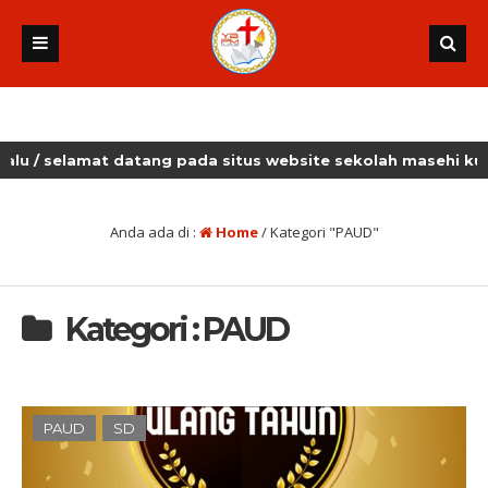
at datang pada situs website sekolah masehi kudus
Anda ada di :
Home
/
Kategori "PAUD"
Kategori : PAUD
PAUD
SD