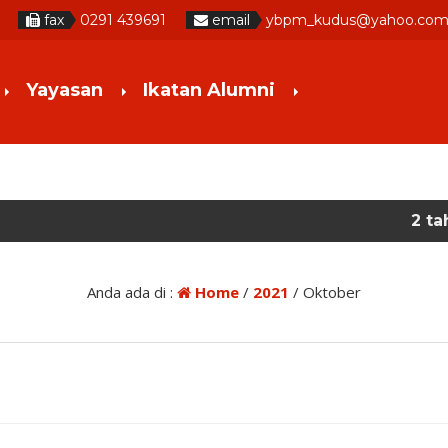
fax
0291 439691
email
ybpm_kudus@yahoo.co
Yayasan
Ikatan Alumni
2 tahun yang la
Anda ada di :
Home
/
2021
/
Oktober