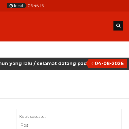
m
local
06
:
46
17
lu
/ selamat datang pada situs website sekolah ma
04-08-2026