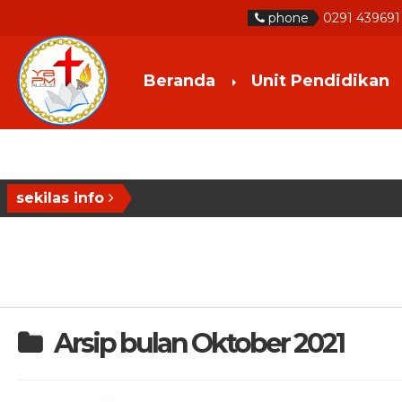
phone
0291 439691
Beranda
Unit Pendidikan
sekilas info
Arsip bulan Oktober 2021