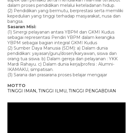
aspek dan perilaku serta menularkan nilai-nilai tersebut
dalam proses pendidikan melalui keteladanan hidup.
(2) Pendidikan yang bermutu, berprestasi serta memiliki
kepedulian yang tinggi terhadap masyarakat, nusa dan
bangsa.
Sasaran Misi:
(1) Sinergi pelayanan antara YBPM dan GKMI Kudus
sebagai representasi Pendiri YBPM dalam kerangka
YBPM sebagai bagian integral GKMI Kudus
(2) Sumber Daya Manusia (SDM): a) Dalam dunia
pendidikan: yayasan/guru/dosen/karyawan, siswa dan
orang tua siswa. b) Dalam gereja dan pelayanan : YKK
Mardi Rahayu. c) Dalam dunia kerja/profesi : Alumni-
IKAMAKU, simpatisan.
(3) Sarana dan prasarana proses belajar mengajar
MOTTO
TINGGI IMAN, TINGGI ILMU, TINGGI PENGABDIAN
Pemutar
Video