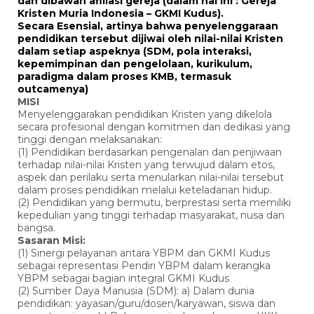
dan dibawah afiliasi gereja (dalam hal ini : Gereja
Kristen Muria Indonesia – GKMI Kudus).
Secara Esensial, artinya bahwa penyelenggaraan
pendidikan tersebut dijiwai oleh nilai-nilai Kristen
dalam setiap aspeknya (SDM, pola interaksi,
kepemimpinan dan pengelolaan, kurikulum,
paradigma dalam proses KMB, termasuk
outcamenya)
MISI
Menyelenggarakan pendidikan Kristen yang dikelola
secara profesional dengan komitmen dan dedikasi yang
tinggi dengan melaksanakan:
(1) Pendidikan berdasarkan pengenalan dan penjiwaan
terhadap nilai-nilai Kristen yang terwujud dalam etos,
aspek dan perilaku serta menularkan nilai-nilai tersebut
dalam proses pendidikan melalui keteladanan hidup.
(2) Pendidikan yang bermutu, berprestasi serta memiliki
kepedulian yang tinggi terhadap masyarakat, nusa dan
bangsa.
Sasaran Misi:
(1) Sinergi pelayanan antara YBPM dan GKMI Kudus
sebagai representasi Pendiri YBPM dalam kerangka
YBPM sebagai bagian integral GKMI Kudus
(2) Sumber Daya Manusia (SDM): a) Dalam dunia
pendidikan: yayasan/guru/dosen/karyawan, siswa dan