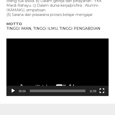
orang tua siswa. b) Dalam gereja dan pelayanan : YKK
Mardi Rahayu. c) Dalam dunia kerja/profesi : Alumni-
IKAMAKU, simpatisan.
(3) Sarana dan prasarana proses belajar mengajar
MOTTO
TINGGI IMAN, TINGGI ILMU, TINGGI PENGABDIAN
Pemutar
Video
00:00
11:59