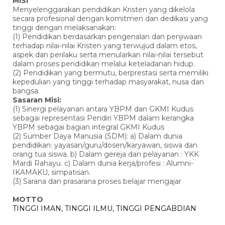
MISI
Menyelenggarakan pendidikan Kristen yang dikelola
secara profesional dengan komitmen dan dedikasi yang
tinggi dengan melaksanakan:
(1) Pendidikan berdasarkan pengenalan dan penjiwaan
terhadap nilai-nilai Kristen yang terwujud dalam etos,
aspek dan perilaku serta menularkan nilai-nilai tersebut
dalam proses pendidikan melalui keteladanan hidup.
(2) Pendidikan yang bermutu, berprestasi serta memiliki
kepedulian yang tinggi terhadap masyarakat, nusa dan
bangsa.
Sasaran Misi:
(1) Sinergi pelayanan antara YBPM dan GKMI Kudus
sebagai representasi Pendiri YBPM dalam kerangka
YBPM sebagai bagian integral GKMI Kudus
(2) Sumber Daya Manusia (SDM): a) Dalam dunia
pendidikan: yayasan/guru/dosen/karyawan, siswa dan
orang tua siswa. b) Dalam gereja dan pelayanan : YKK
Mardi Rahayu. c) Dalam dunia kerja/profesi : Alumni-
IKAMAKU, simpatisan.
(3) Sarana dan prasarana proses belajar mengajar
MOTTO
TINGGI IMAN, TINGGI ILMU, TINGGI PENGABDIAN