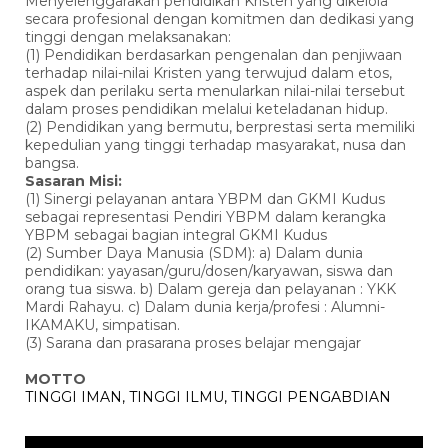
Menyelenggarakan pendidikan Kristen yang dikelola
secara profesional dengan komitmen dan dedikasi yang
tinggi dengan melaksanakan:
(1) Pendidikan berdasarkan pengenalan dan penjiwaan
terhadap nilai-nilai Kristen yang terwujud dalam etos,
aspek dan perilaku serta menularkan nilai-nilai tersebut
dalam proses pendidikan melalui keteladanan hidup.
(2) Pendidikan yang bermutu, berprestasi serta memiliki
kepedulian yang tinggi terhadap masyarakat, nusa dan
bangsa.
Sasaran Misi:
(1) Sinergi pelayanan antara YBPM dan GKMI Kudus
sebagai representasi Pendiri YBPM dalam kerangka
YBPM sebagai bagian integral GKMI Kudus
(2) Sumber Daya Manusia (SDM): a) Dalam dunia
pendidikan: yayasan/guru/dosen/karyawan, siswa dan
orang tua siswa. b) Dalam gereja dan pelayanan : YKK
Mardi Rahayu. c) Dalam dunia kerja/profesi : Alumni-
IKAMAKU, simpatisan.
(3) Sarana dan prasarana proses belajar mengajar
MOTTO
TINGGI IMAN, TINGGI ILMU, TINGGI PENGABDIAN
Pemutar