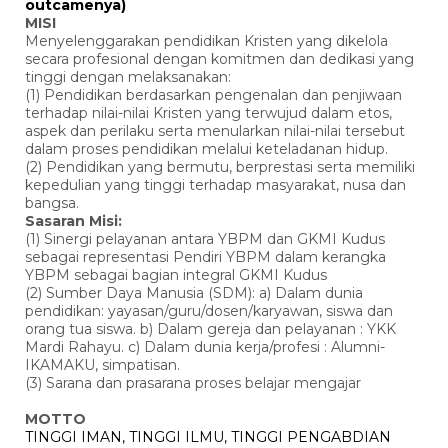
outcamenya)
MISI
Menyelenggarakan pendidikan Kristen yang dikelola
secara profesional dengan komitmen dan dedikasi yang
tinggi dengan melaksanakan:
(1) Pendidikan berdasarkan pengenalan dan penjiwaan
terhadap nilai-nilai Kristen yang terwujud dalam etos,
aspek dan perilaku serta menularkan nilai-nilai tersebut
dalam proses pendidikan melalui keteladanan hidup.
(2) Pendidikan yang bermutu, berprestasi serta memiliki
kepedulian yang tinggi terhadap masyarakat, nusa dan
bangsa.
Sasaran Misi:
(1) Sinergi pelayanan antara YBPM dan GKMI Kudus
sebagai representasi Pendiri YBPM dalam kerangka
YBPM sebagai bagian integral GKMI Kudus
(2) Sumber Daya Manusia (SDM): a) Dalam dunia
pendidikan: yayasan/guru/dosen/karyawan, siswa dan
orang tua siswa. b) Dalam gereja dan pelayanan : YKK
Mardi Rahayu. c) Dalam dunia kerja/profesi : Alumni-
IKAMAKU, simpatisan.
(3) Sarana dan prasarana proses belajar mengajar
MOTTO
TINGGI IMAN, TINGGI ILMU, TINGGI PENGABDIAN