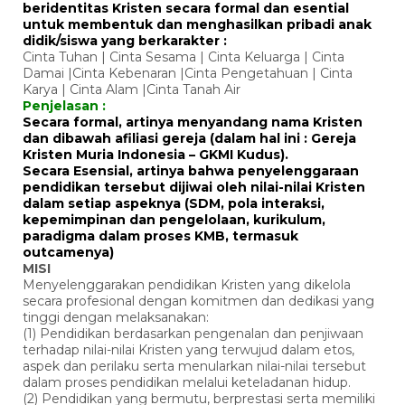
beridentitas Kristen secara formal dan esential
untuk membentuk dan menghasilkan pribadi anak
didik/siswa yang berkarakter :
Cinta Tuhan | Cinta Sesama | Cinta Keluarga | Cinta
Damai |Cinta Kebenaran |Cinta Pengetahuan | Cinta
Karya | Cinta Alam |Cinta Tanah Air
Penjelasan :
Secara formal, artinya menyandang nama Kristen
dan dibawah afiliasi gereja (dalam hal ini : Gereja
Kristen Muria Indonesia – GKMI Kudus).
Secara Esensial, artinya bahwa penyelenggaraan
pendidikan tersebut dijiwai oleh nilai-nilai Kristen
dalam setiap aspeknya (SDM, pola interaksi,
kepemimpinan dan pengelolaan, kurikulum,
paradigma dalam proses KMB, termasuk
outcamenya)
MISI
Menyelenggarakan pendidikan Kristen yang dikelola
secara profesional dengan komitmen dan dedikasi yang
tinggi dengan melaksanakan:
(1) Pendidikan berdasarkan pengenalan dan penjiwaan
terhadap nilai-nilai Kristen yang terwujud dalam etos,
aspek dan perilaku serta menularkan nilai-nilai tersebut
dalam proses pendidikan melalui keteladanan hidup.
(2) Pendidikan yang bermutu, berprestasi serta memiliki