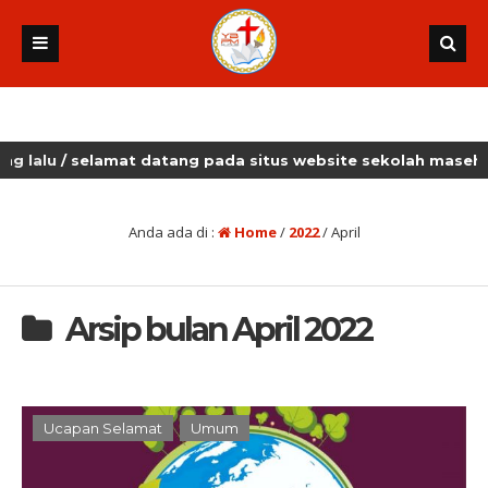
u
/ selamat datang pada situs website sekolah masehi kudus
Anda ada di :
Home
/
2022
/
April
Arsip bulan April 2022
Ucapan Selamat
Umum