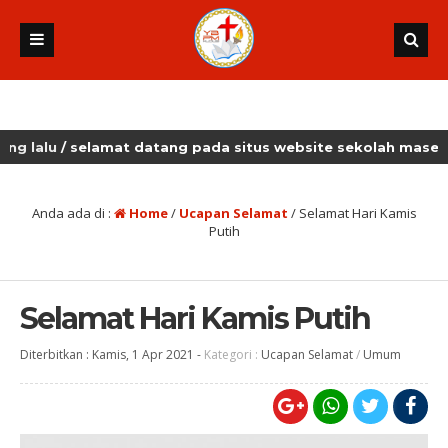
u
/ selamat datang pada situs website sekolah masehi kudus
Anda ada di :
Home
/
Ucapan Selamat
/
Selamat Hari Kamis
Putih
Selamat Hari Kamis Putih
Diterbitkan :
Kamis, 1 Apr 2021
-
Kategori :
Ucapan Selamat
/
Umum