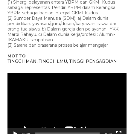
(1) Sinergi pelayanan antara YBPM dan GKMI Kudus
sebagai representasi Pendiri YBPM dalam kerangka
YBPM sebagai bagian integral GKMI Kudus
(2) Sumber Daya Manusia (SDM): a) Dalam dunia
pendidikan: yayasan/guru/dosen/karyawan, siswa dan
orang tua siswa. b) Dalam gereja dan pelayanan : YKK
Mardi Rahayu. c) Dalam dunia kerja/profesi : Alumni-
IKAMAKU, simpatisan.
(3) Sarana dan prasarana proses belajar mengajar
MOTTO
TINGGI IMAN, TINGGI ILMU, TINGGI PENGABDIAN
Pemutar
Video