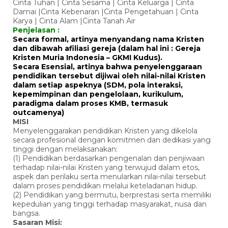
Cinta Tuhan | Cinta Sesama | Cinta Keluarga | Cinta
Damai |Cinta Kebenaran |Cinta Pengetahuan | Cinta
Karya | Cinta Alam |Cinta Tanah Air
Penjelasan :
Secara formal, artinya menyandang nama Kristen
dan dibawah afiliasi gereja (dalam hal ini : Gereja
Kristen Muria Indonesia – GKMI Kudus).
Secara Esensial, artinya bahwa penyelenggaraan
pendidikan tersebut dijiwai oleh nilai-nilai Kristen
dalam setiap aspeknya (SDM, pola interaksi,
kepemimpinan dan pengelolaan, kurikulum,
paradigma dalam proses KMB, termasuk
outcamenya)
MISI
Menyelenggarakan pendidikan Kristen yang dikelola
secara profesional dengan komitmen dan dedikasi yang
tinggi dengan melaksanakan:
(1) Pendidikan berdasarkan pengenalan dan penjiwaan
terhadap nilai-nilai Kristen yang terwujud dalam etos,
aspek dan perilaku serta menularkan nilai-nilai tersebut
dalam proses pendidikan melalui keteladanan hidup.
(2) Pendidikan yang bermutu, berprestasi serta memiliki
kepedulian yang tinggi terhadap masyarakat, nusa dan
bangsa.
Sasaran Misi: