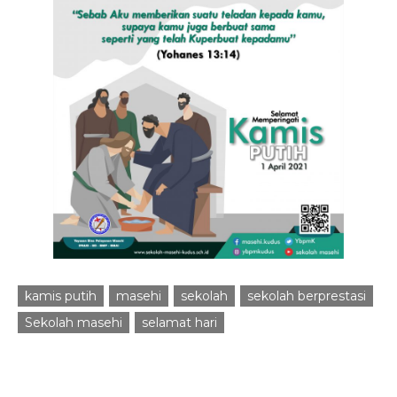
kamis putih
masehi
sekolah
sekolah berprestasi
Sekolah masehi
selamat hari