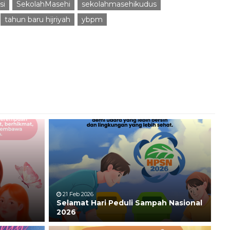
si
SekolahMasehi
sekolahmasehikudus
tahun baru hijriyah
ybpm
21 Feb 2026
Selamat Hari Peduli Sampah Nasional
2026