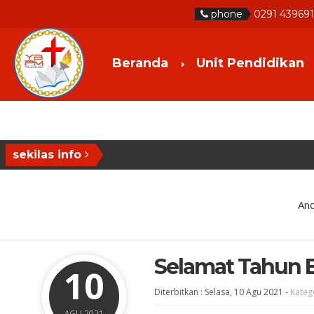
phone
0291 43969
Beranda
Unit Pendidikan
sekilas info
And
Selamat Tahun B
10
Diterbitkan :
Selasa, 10 Agu 2021
-
Kateg
AGU 2021