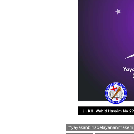
#yayasanbinapelayananmasehi