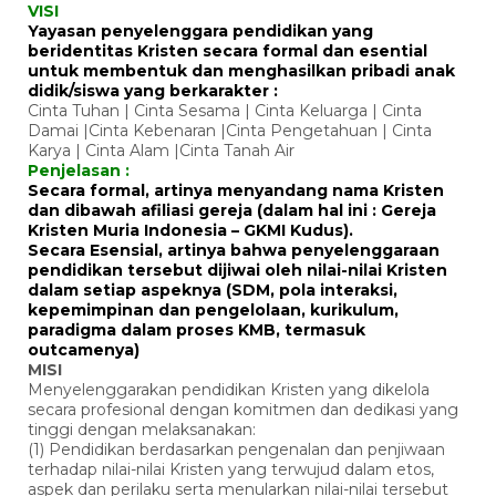
VISI
Yayasan penyelenggara pendidikan yang
beridentitas Kristen secara formal dan esential
untuk membentuk dan menghasilkan pribadi anak
didik/siswa yang berkarakter :
Cinta Tuhan | Cinta Sesama | Cinta Keluarga | Cinta
Damai |Cinta Kebenaran |Cinta Pengetahuan | Cinta
Karya | Cinta Alam |Cinta Tanah Air
Penjelasan :
Secara formal, artinya menyandang nama Kristen
dan dibawah afiliasi gereja (dalam hal ini : Gereja
Kristen Muria Indonesia – GKMI Kudus).
Secara Esensial, artinya bahwa penyelenggaraan
pendidikan tersebut dijiwai oleh nilai-nilai Kristen
dalam setiap aspeknya (SDM, pola interaksi,
kepemimpinan dan pengelolaan, kurikulum,
paradigma dalam proses KMB, termasuk
outcamenya)
MISI
Menyelenggarakan pendidikan Kristen yang dikelola
secara profesional dengan komitmen dan dedikasi yang
tinggi dengan melaksanakan:
(1) Pendidikan berdasarkan pengenalan dan penjiwaan
terhadap nilai-nilai Kristen yang terwujud dalam etos,
aspek dan perilaku serta menularkan nilai-nilai tersebut