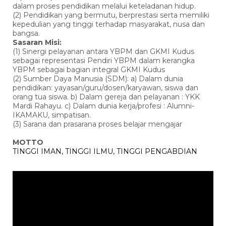
dalam proses pendidikan melalui keteladanan hidup.
(2) Pendidikan yang bermutu, berprestasi serta memiliki
kepedulian yang tinggi terhadap masyarakat, nusa dan
bangsa.
Sasaran Misi:
(1) Sinergi pelayanan antara YBPM dan GKMI Kudus
sebagai representasi Pendiri YBPM dalam kerangka
YBPM sebagai bagian integral GKMI Kudus
(2) Sumber Daya Manusia (SDM): a) Dalam dunia
pendidikan: yayasan/guru/dosen/karyawan, siswa dan
orang tua siswa. b) Dalam gereja dan pelayanan : YKK
Mardi Rahayu. c) Dalam dunia kerja/profesi : Alumni-
IKAMAKU, simpatisan.
(3) Sarana dan prasarana proses belajar mengajar
MOTTO
TINGGI IMAN, TINGGI ILMU, TINGGI PENGABDIAN
Pemutar
Video