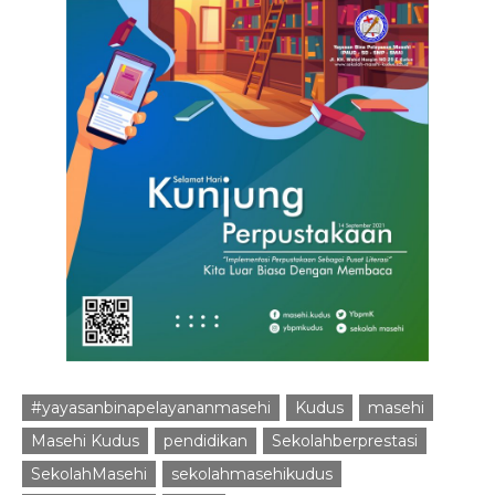
#yayasanbinapelayananmasehi
Kudus
masehi
Masehi Kudus
pendidikan
Sekolahberprestasi
SekolahMasehi
sekolahmasehikudus