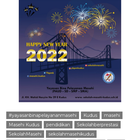
#yayasanbinapelayananmasehi
Kudus
masehi
Masehi Kudus
pendidikan
Sekolahberprestasi
SekolahMasehi
sekolahmasehikudus