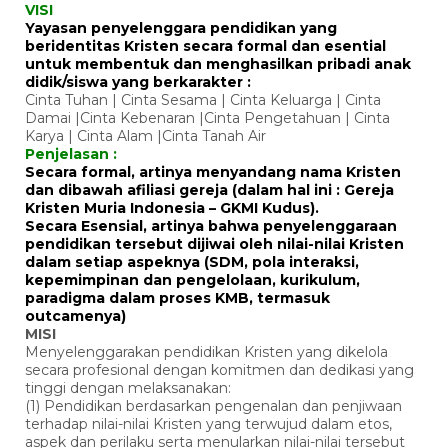
VISI
Yayasan penyelenggara pendidikan yang
beridentitas Kristen secara formal dan esential
untuk membentuk dan menghasilkan pribadi anak
didik/siswa yang berkarakter :
Cinta Tuhan | Cinta Sesama | Cinta Keluarga | Cinta
Damai |Cinta Kebenaran |Cinta Pengetahuan | Cinta
Karya | Cinta Alam |Cinta Tanah Air
Penjelasan :
Secara formal, artinya menyandang nama Kristen
dan dibawah afiliasi gereja (dalam hal ini : Gereja
Kristen Muria Indonesia – GKMI Kudus).
Secara Esensial, artinya bahwa penyelenggaraan
pendidikan tersebut dijiwai oleh nilai-nilai Kristen
dalam setiap aspeknya (SDM, pola interaksi,
kepemimpinan dan pengelolaan, kurikulum,
paradigma dalam proses KMB, termasuk
outcamenya)
MISI
Menyelenggarakan pendidikan Kristen yang dikelola
secara profesional dengan komitmen dan dedikasi yang
tinggi dengan melaksanakan:
(1) Pendidikan berdasarkan pengenalan dan penjiwaan
terhadap nilai-nilai Kristen yang terwujud dalam etos,
aspek dan perilaku serta menularkan nilai-nilai tersebut