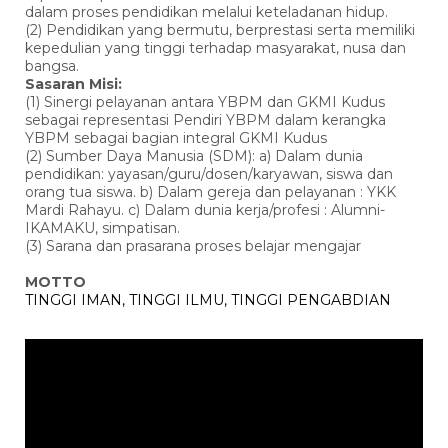
dalam proses pendidikan melalui keteladanan hidup.
(2) Pendidikan yang bermutu, berprestasi serta memiliki
kepedulian yang tinggi terhadap masyarakat, nusa dan
bangsa.
Sasaran Misi:
(1) Sinergi pelayanan antara YBPM dan GKMI Kudus
sebagai representasi Pendiri YBPM dalam kerangka
YBPM sebagai bagian integral GKMI Kudus
(2) Sumber Daya Manusia (SDM): a) Dalam dunia
pendidikan: yayasan/guru/dosen/karyawan, siswa dan
orang tua siswa. b) Dalam gereja dan pelayanan : YKK
Mardi Rahayu. c) Dalam dunia kerja/profesi : Alumni-
IKAMAKU, simpatisan.
(3) Sarana dan prasarana proses belajar mengajar
MOTTO
TINGGI IMAN, TINGGI ILMU, TINGGI PENGABDIAN
Pemutar
Video