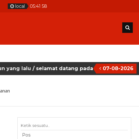
m
local
05
:
41
58
lu
/ selamat datang pada situs website sekolah ma
07-08-2026
kanan