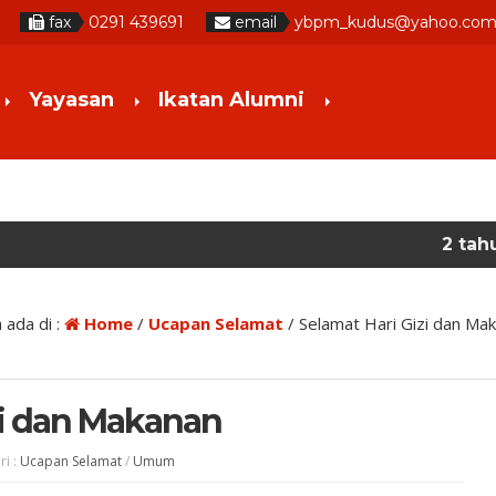
fax
0291 439691
email
ybpm_kudus@yahoo.co
Yayasan
Ikatan Alumni
2 tahun yang la
 ada di :
Home
/
Ucapan Selamat
/
Selamat Hari Gizi dan Ma
zi dan Makanan
ri :
Ucapan Selamat
/
Umum