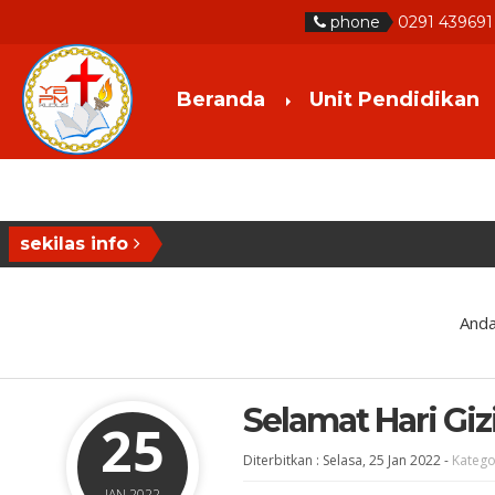
phone
0291 439691
Beranda
Unit Pendidikan
sekilas info
Anda
Selamat Hari Gi
25
Diterbitkan :
Selasa, 25 Jan 2022
-
Katego
JAN 2022