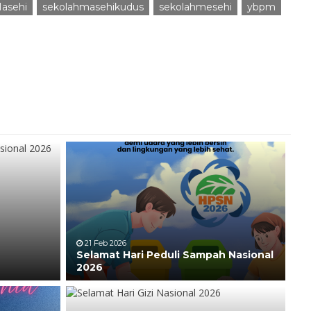
asehi
sekolahmasehikudus
sekolahmesehi
ybpm
21 Feb 2026
Selamat Hari Peduli Sampah Nasional
2026