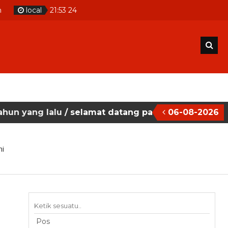
m
local
21
:
53
25
lu
/ selamat datang pada situs website sekolah mas
06-08-2026
i