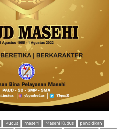
Kudus
masehi
Masehi Kudus
pendidikan