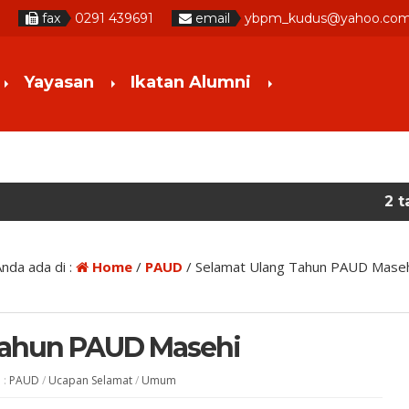
1
fax
0291 439691
email
ybpm_kudus@yahoo.co
Yayasan
Ikatan Alumni
2 tahun yang la
nda ada di :
Home
/
PAUD
/
Selamat Ulang Tahun PAUD Maseh
Tahun PAUD Masehi
 :
PAUD
/
Ucapan Selamat
/
Umum