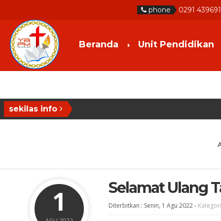
phone
0291 43969
Beranda
Unit Pendidikan
sekilas info
A
Selamat Ulang 
1
Diterbitkan :
Senin, 1 Agu 2022
-
Kategori
AGU 2022