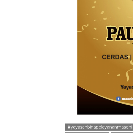
#yayasanbinapelayananmasehi