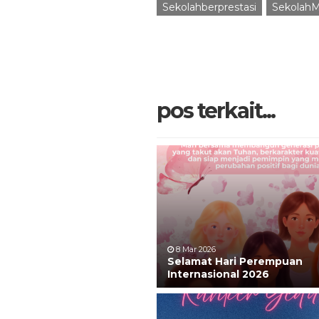
Sekolahberprestasi
SekolahM
pos terkait...
8 Mar 2026
Selamat Hari Perempuan
Internasional 2026