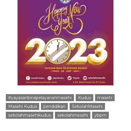
#yayasanbinapelayananmasehi
Kudus
masehi
Masehi Kudus
pendidikan
SekolahMasehi
sekolahmasehikudus
sekolahmesehi
ybpm