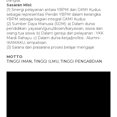
bangsa.
Sasaran Misi:
(1) Sinergi pelayanan antara YBPM dan GKMI Kudus
sebagai representasi Pendiri YBPM dalam kerangka
YBPM sebagai bagian integral GKMI Kudus
(2) Sumber Daya Manusia (SDM): a) Dalam dunia
pendidikan: yayasan/guru/dosen/karyawan, siswa dan
orang tua siswa. b) Dalam gereja dan pelayanan : YKK
Mardi Rahayu. c) Dalam dunia kerja/profesi : Alumni-
IKAMAKU, simpatisan.
(3) Sarana dan prasarana proses belajar mengajar
MOTTO
TINGGI IMAN, TINGGI ILMU, TINGGI PENGABDIAN
Pemutar
Video