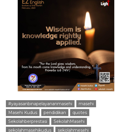
#yayasanbinapelayananmasehi
masehi
Masehi Kudus
pendidikan
quotes
Sekolahberprestasi
SekolahMasehi
sekolahmasehikudus
sekolahmesehi