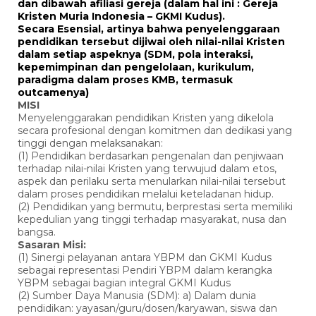
dan dibawah afiliasi gereja (dalam hal ini : Gereja
Kristen Muria Indonesia – GKMI Kudus).
Secara Esensial, artinya bahwa penyelenggaraan
pendidikan tersebut dijiwai oleh nilai-nilai Kristen
dalam setiap aspeknya (SDM, pola interaksi,
kepemimpinan dan pengelolaan, kurikulum,
paradigma dalam proses KMB, termasuk
outcamenya)
MISI
Menyelenggarakan pendidikan Kristen yang dikelola
secara profesional dengan komitmen dan dedikasi yang
tinggi dengan melaksanakan:
(1) Pendidikan berdasarkan pengenalan dan penjiwaan
terhadap nilai-nilai Kristen yang terwujud dalam etos,
aspek dan perilaku serta menularkan nilai-nilai tersebut
dalam proses pendidikan melalui keteladanan hidup.
(2) Pendidikan yang bermutu, berprestasi serta memiliki
kepedulian yang tinggi terhadap masyarakat, nusa dan
bangsa.
Sasaran Misi:
(1) Sinergi pelayanan antara YBPM dan GKMI Kudus
sebagai representasi Pendiri YBPM dalam kerangka
YBPM sebagai bagian integral GKMI Kudus
(2) Sumber Daya Manusia (SDM): a) Dalam dunia
pendidikan: yayasan/guru/dosen/karyawan, siswa dan