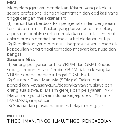
MISI
Menyelenggarakan pendidikan Kristen yang dikelola
secara profesional dengan komitmen dan dedikasi yang
tinggi dengan melaksanakan:
(1) Pendidikan berdasarkan pengenalan dan penjiwaan
terhadap nilai-nilai Kristen yang terwujud dalam etos,
aspek dan perilaku serta menularkan nilai-nilai tersebut
dalam proses pendidikan melalui keteladanan hidup.
(2) Pendidikan yang bermutu, berprestasi serta memiliki
kepedulian yang tinggi terhadap masyarakat, nusa dan
bangsa.
Sasaran Misi:
(1) Sinergi pelayanan antara YBPM dan GKMI Kudus
sebagai representasi Pendiri YBPM dalam kerangka
YBPM sebagai bagian integral GKMI Kudus
(2) Sumber Daya Manusia (SDM): a) Dalam dunia
pendidikan: yayasan/guru/dosen/karyawan, siswa dan
orang tua siswa. b) Dalam gereja dan pelayanan : YKK
Mardi Rahayu. c) Dalam dunia kerja/profesi : Alumni-
IKAMAKU, simpatisan.
(3) Sarana dan prasarana proses belajar mengajar
MOTTO
TINGGI IMAN, TINGGI ILMU, TINGGI PENGABDIAN