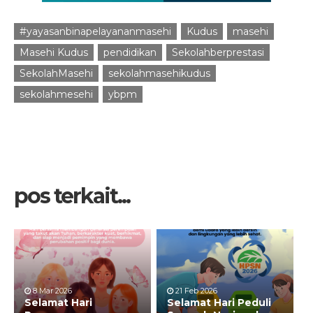
#yayasanbinapelayananmasehi
Kudus
masehi
Masehi Kudus
pendidikan
Sekolahberprestasi
SekolahMasehi
sekolahmasehikudus
sekolahmesehi
ybpm
pos terkait...
8 Mar 2026
21 Feb 2026
Selamat Hari
Selamat Hari Peduli