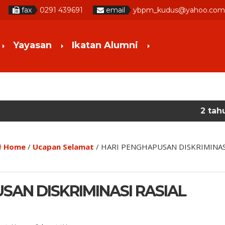
fax
0291 439691
email
ybpm_kudus@yahoo.com
Yayasan
Ikatan Alumni
2 tahun yang lalu
/ 
Home
/
Ucapan Selamat
/
HARI PENGHAPUSAN DISKRIMINASI
SAN DISKRIMINASI RASIAL