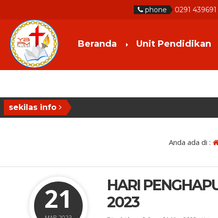
phone
0291 439691
Beranda
Unit Pendidikan
sekilas info
Anda ada di :
HARI PENGHAPU
21
2023
MAR 2023