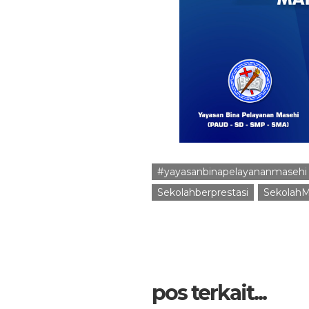
#yayasanbinapelayananmasehi
Sekolahberprestasi
SekolahM
pos terkait...