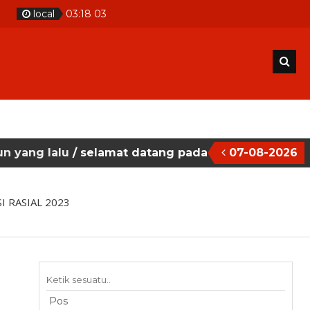
local
03
:
18
04
selamat datang pada situs website sekolah masehi
07-08-2026
 RASIAL 2023