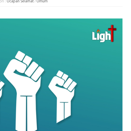
ori :
Ucapan Selamat
/
Umum