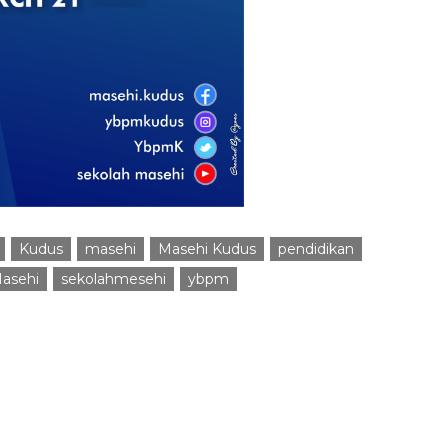
Kudus
masehi
Masehi Kudus
pendidikan
asehi
sekolahmesehi
ybpm