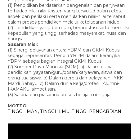
(1) Pendidikan berdasarkan pengenalan dan penjiwaan
terhadap nilai-nilai Kristen yang terwujud dalam etos,
aspek dan perilaku serta menularkan nilai-nilai tersebut
dalam proses pendidikan melalui keteladanan hidup.
(2) Pendidikan yang bermutu, berprestasi serta memiliki
kepedulian yang tinggi terhadap masyarakat, nusa dan
bangsa.
Sasaran Misi:
(1) Sinergi pelayanan antara YBPM dan GKMI Kudus
sebagai representasi Pendiri YBPM dalam kerangka
YBPM sebagai bagian integral GKMI Kudus
(2) Sumber Daya Manusia (SDM): a) Dalam dunia
pendidikan: yayasan/guru/dosen/karyawan, siswa dan
orang tua siswa. b) Dalam gereja dan pelayanan : YKK
Mardi Rahayu. c) Dalam dunia kerja/profesi : Alumni-
IKAMAKU, simpatisan.
(3) Sarana dan prasarana proses belajar mengajar
MOTTO
TINGGI IMAN, TINGGI ILMU, TINGGI PENGABDIAN
Pemutar
Video