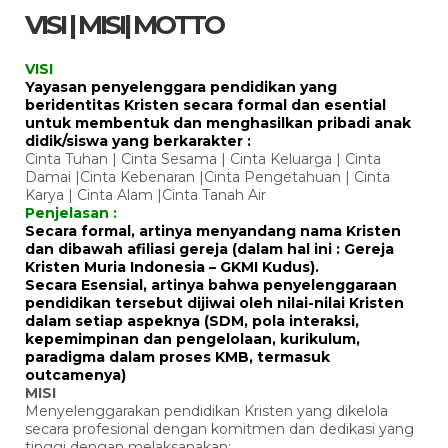
VISI | MISI| MOTTO
VISI
Yayasan penyelenggara pendidikan yang
beridentitas Kristen secara formal dan esential
untuk membentuk dan menghasilkan pribadi anak
didik/siswa yang berkarakter :
Cinta Tuhan | Cinta Sesama | Cinta Keluarga | Cinta
Damai |Cinta Kebenaran |Cinta Pengetahuan | Cinta
Karya | Cinta Alam |Cinta Tanah Air
Penjelasan :
Secara formal, artinya menyandang nama Kristen
dan dibawah afiliasi gereja (dalam hal ini : Gereja
Kristen Muria Indonesia – GKMI Kudus).
Secara Esensial, artinya bahwa penyelenggaraan
pendidikan tersebut dijiwai oleh nilai-nilai Kristen
dalam setiap aspeknya (SDM, pola interaksi,
kepemimpinan dan pengelolaan, kurikulum,
paradigma dalam proses KMB, termasuk
outcamenya)
MISI
Menyelenggarakan pendidikan Kristen yang dikelola
secara profesional dengan komitmen dan dedikasi yang
tinggi dengan melaksanakan: