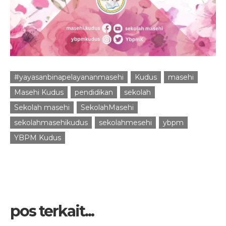
#yayasanbinapelayananmasehi
Kudus
masehi
Masehi Kudus
pendidikan
sekolah
Sekolah masehi
SekolahMasehi
sekolahmasehikudus
sekolahmesehi
ybpm
YBPM Kudus
pos terkait...