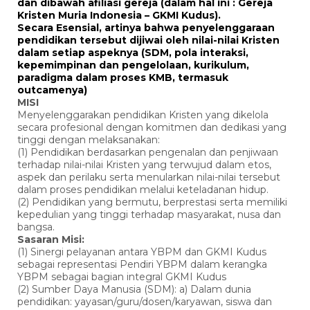
dan dibawah afiliasi gereja (dalam hal ini : Gereja
Kristen Muria Indonesia – GKMI Kudus).
Secara Esensial, artinya bahwa penyelenggaraan
pendidikan tersebut dijiwai oleh nilai-nilai Kristen
dalam setiap aspeknya (SDM, pola interaksi,
kepemimpinan dan pengelolaan, kurikulum,
paradigma dalam proses KMB, termasuk
outcamenya)
MISI
Menyelenggarakan pendidikan Kristen yang dikelola
secara profesional dengan komitmen dan dedikasi yang
tinggi dengan melaksanakan:
(1) Pendidikan berdasarkan pengenalan dan penjiwaan
terhadap nilai-nilai Kristen yang terwujud dalam etos,
aspek dan perilaku serta menularkan nilai-nilai tersebut
dalam proses pendidikan melalui keteladanan hidup.
(2) Pendidikan yang bermutu, berprestasi serta memiliki
kepedulian yang tinggi terhadap masyarakat, nusa dan
bangsa.
Sasaran Misi:
(1) Sinergi pelayanan antara YBPM dan GKMI Kudus
sebagai representasi Pendiri YBPM dalam kerangka
YBPM sebagai bagian integral GKMI Kudus
(2) Sumber Daya Manusia (SDM): a) Dalam dunia
pendidikan: yayasan/guru/dosen/karyawan, siswa dan