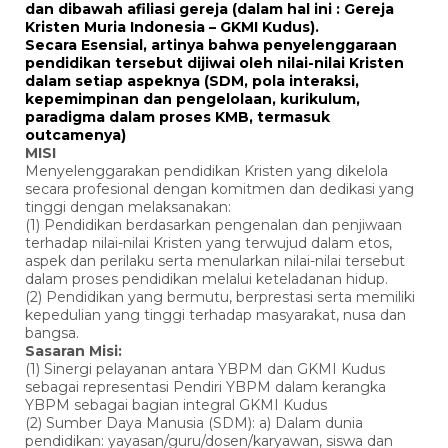
dan dibawah afiliasi gereja (dalam hal ini : Gereja
Kristen Muria Indonesia – GKMI Kudus).
Secara Esensial, artinya bahwa penyelenggaraan
pendidikan tersebut dijiwai oleh nilai-nilai Kristen
dalam setiap aspeknya (SDM, pola interaksi,
kepemimpinan dan pengelolaan, kurikulum,
paradigma dalam proses KMB, termasuk
outcamenya)
MISI
Menyelenggarakan pendidikan Kristen yang dikelola
secara profesional dengan komitmen dan dedikasi yang
tinggi dengan melaksanakan:
(1) Pendidikan berdasarkan pengenalan dan penjiwaan
terhadap nilai-nilai Kristen yang terwujud dalam etos,
aspek dan perilaku serta menularkan nilai-nilai tersebut
dalam proses pendidikan melalui keteladanan hidup.
(2) Pendidikan yang bermutu, berprestasi serta memiliki
kepedulian yang tinggi terhadap masyarakat, nusa dan
bangsa.
Sasaran Misi:
(1) Sinergi pelayanan antara YBPM dan GKMI Kudus
sebagai representasi Pendiri YBPM dalam kerangka
YBPM sebagai bagian integral GKMI Kudus
(2) Sumber Daya Manusia (SDM): a) Dalam dunia
pendidikan: yayasan/guru/dosen/karyawan, siswa dan