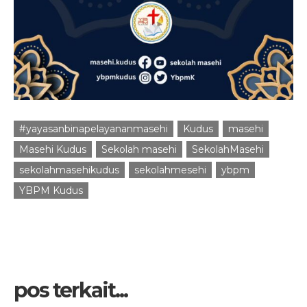
#yayasanbinapelayananmasehi
Kudus
masehi
Masehi Kudus
Sekolah masehi
SekolahMasehi
sekolahmasehikudus
sekolahmesehi
ybpm
YBPM Kudus
pos terkait...