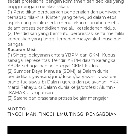
secara profesional dengan komitmen dan dedikasi yang
tinggi dengan melaksanakan:
(1) Pendidikan berdasarkan pengenalan dan penjiwaan
terhadap nilai-nilai Kristen yang terwujud dalam etos,
aspek dan perilaku serta menularkan nilai-nilai tersebut
dalam proses pendidikan melalui keteladanan hidup.
(2) Pendidikan yang bermutu, berprestasi serta memiliki
kepedulian yang tinggi terhadap masyarakat, nusa dan
bangsa.
Sasaran Misi:
(1) Sinergi pelayanan antara YBPM dan GKMI Kudus
sebagai representasi Pendiri YBPM dalam kerangka
YBPM sebagai bagian integral GKMI Kudus
(2) Sumber Daya Manusia (SDM): a) Dalam dunia
pendidikan: yayasan/guru/dosen/karyawan, siswa dan
orang tua siswa. b) Dalam gereja dan pelayanan : YKK
Mardi Rahayu. c) Dalam dunia kerja/profesi : Alumni-
IKAMAKU, simpatisan.
(3) Sarana dan prasarana proses belajar mengajar
MOTTO
TINGGI IMAN, TINGGI ILMU, TINGGI PENGABDIAN
Pemutar