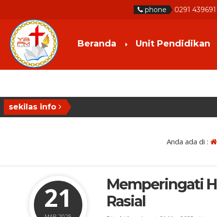
phone
0291 439691
Beranda
Unit Pendidikan
sekilas info
Anda ada di :
Memperingati H
21
Rasial
MAR 2025