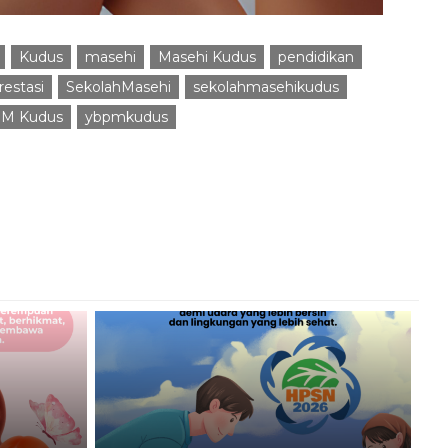
Kudus
masehi
Masehi Kudus
pendidikan
estasi
SekolahMasehi
sekolahmasehikudus
M Kudus
ybpmkudus