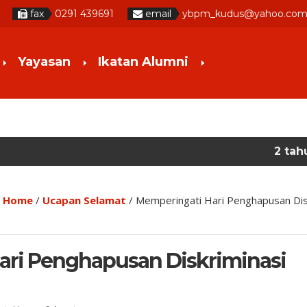
fax
0291 439691
email
ybpm_kudus@yahoo.com
Yayasan
Ikatan Alumni
2 tahun yang lalu
/ sel
Home
/
Ucapan Selamat
/
Memperingati Hari Penghapusan Disk
ari Penghapusan Diskriminasi