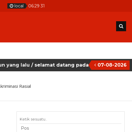
local
06
:
29
32
amat datang pada situs website sekolah masehi ku
07-08-2026
riminasi Rasial