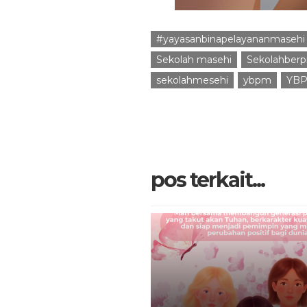
#yayasanbinapelayananmasehi
Sekolah masehi
Sekolahberpr
sekolahmesehi
ybpm
YBP
pos terkait...