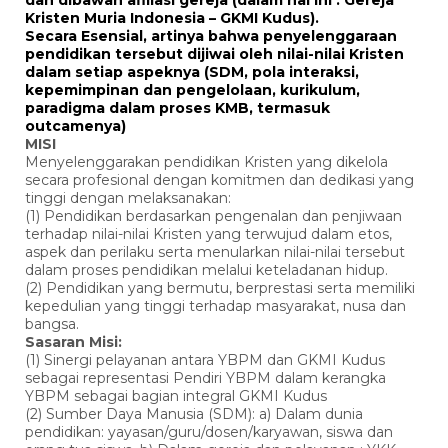
dan dibawah afiliasi gereja (dalam hal ini : Gereja
Kristen Muria Indonesia – GKMI Kudus).
Secara Esensial, artinya bahwa penyelenggaraan
pendidikan tersebut dijiwai oleh nilai-nilai Kristen
dalam setiap aspeknya (SDM, pola interaksi,
kepemimpinan dan pengelolaan, kurikulum,
paradigma dalam proses KMB, termasuk
outcamenya)
MISI
Menyelenggarakan pendidikan Kristen yang dikelola
secara profesional dengan komitmen dan dedikasi yang
tinggi dengan melaksanakan:
(1) Pendidikan berdasarkan pengenalan dan penjiwaan
terhadap nilai-nilai Kristen yang terwujud dalam etos,
aspek dan perilaku serta menularkan nilai-nilai tersebut
dalam proses pendidikan melalui keteladanan hidup.
(2) Pendidikan yang bermutu, berprestasi serta memiliki
kepedulian yang tinggi terhadap masyarakat, nusa dan
bangsa.
Sasaran Misi:
(1) Sinergi pelayanan antara YBPM dan GKMI Kudus
sebagai representasi Pendiri YBPM dalam kerangka
YBPM sebagai bagian integral GKMI Kudus
(2) Sumber Daya Manusia (SDM): a) Dalam dunia
pendidikan: yayasan/guru/dosen/karyawan, siswa dan