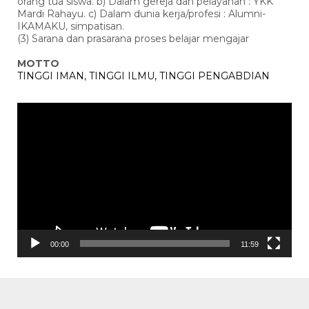
orang tua siswa. b) Dalam gereja dan pelayanan : YKK
Mardi Rahayu. c) Dalam dunia kerja/profesi : Alumni-
IKAMAKU, simpatisan.
(3) Sarana dan prasarana proses belajar mengajar
MOTTO
TINGGI IMAN, TINGGI ILMU, TINGGI PENGABDIAN
Pemutar
Video
00:00
11:59