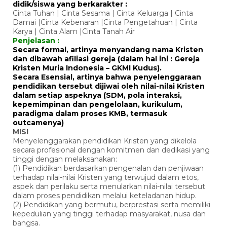
didik/siswa yang berkarakter :
Cinta Tuhan | Cinta Sesama | Cinta Keluarga | Cinta
Damai |Cinta Kebenaran |Cinta Pengetahuan | Cinta
Karya | Cinta Alam |Cinta Tanah Air
Penjelasan :
Secara formal, artinya menyandang nama Kristen
dan dibawah afiliasi gereja (dalam hal ini : Gereja
Kristen Muria Indonesia – GKMI Kudus).
Secara Esensial, artinya bahwa penyelenggaraan
pendidikan tersebut dijiwai oleh nilai-nilai Kristen
dalam setiap aspeknya (SDM, pola interaksi,
kepemimpinan dan pengelolaan, kurikulum,
paradigma dalam proses KMB, termasuk
outcamenya)
MISI
Menyelenggarakan pendidikan Kristen yang dikelola
secara profesional dengan komitmen dan dedikasi yang
tinggi dengan melaksanakan:
(1) Pendidikan berdasarkan pengenalan dan penjiwaan
terhadap nilai-nilai Kristen yang terwujud dalam etos,
aspek dan perilaku serta menularkan nilai-nilai tersebut
dalam proses pendidikan melalui keteladanan hidup.
(2) Pendidikan yang bermutu, berprestasi serta memiliki
kepedulian yang tinggi terhadap masyarakat, nusa dan
bangsa.