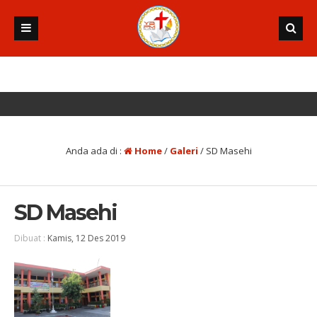
Anda ada di :
Home
/
Galeri
/
SD Masehi
SD Masehi
Dibuat :
Kamis, 12 Des 2019