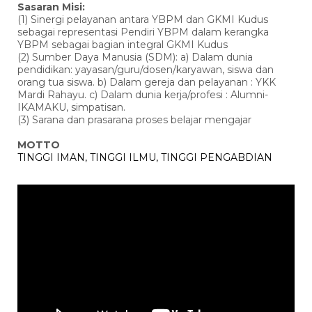
Sasaran Misi:
(1) Sinergi pelayanan antara YBPM dan GKMI Kudus
sebagai representasi Pendiri YBPM dalam kerangka
YBPM sebagai bagian integral GKMI Kudus
(2) Sumber Daya Manusia (SDM): a) Dalam dunia
pendidikan: yayasan/guru/dosen/karyawan, siswa dan
orang tua siswa. b) Dalam gereja dan pelayanan : YKK
Mardi Rahayu. c) Dalam dunia kerja/profesi : Alumni-
IKAMAKU, simpatisan.
(3) Sarana dan prasarana proses belajar mengajar
MOTTO
TINGGI IMAN, TINGGI ILMU, TINGGI PENGABDIAN
Pemutar
Video