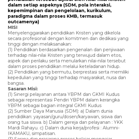
dalam setiap aspeknya (SDM, pola interaksi,
kepemimpinan dan pengelolaan, kurikulum,
paradigma dalam proses KMB, termasuk
outcamenya)
MISI
Menyelenggarakan pendidikan Kristen yang dikelola
secara profesional dengan komitmen dan dedikasi yang
tinggi dengan melaksanakan:
(1) Pendidikan berdasarkan pengenalan dan penjiwaan
terhadap nilai-nilai Kristen yang terwujud dalam etos,
aspek dan perilaku serta menularkan nilai-nilai tersebut
dalam proses pendidikan melalui keteladanan hidup.
(2) Pendidikan yang bermutu, berprestasi serta memiliki
kepedulian yang tinggi terhadap masyarakat, nusa dan
bangsa.
Sasaran Misi:
(1) Sinergi pelayanan antara YBPM dan GKMI Kudus
sebagai representasi Pendiri YBPM dalam kerangka
YBPM sebagai bagian integral GKMI Kudus
(2) Sumber Daya Manusia (SDM): a) Dalam dunia
pendidikan: yayasan/guru/dosen/karyawan, siswa dan
orang tua siswa. b) Dalam gereja dan pelayanan : YKK
Mardi Rahayu. c) Dalam dunia kerja/profesi : Alumni-
IKAMAKU, simpatisan.
(3) Sarana dan prasarana proses belajar mengajar