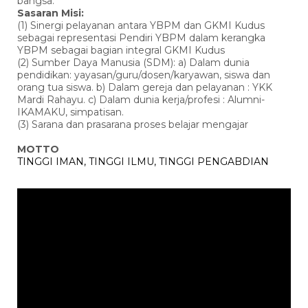
bangsa.
Sasaran Misi:
(1) Sinergi pelayanan antara YBPM dan GKMI Kudus
sebagai representasi Pendiri YBPM dalam kerangka
YBPM sebagai bagian integral GKMI Kudus
(2) Sumber Daya Manusia (SDM): a) Dalam dunia
pendidikan: yayasan/guru/dosen/karyawan, siswa dan
orang tua siswa. b) Dalam gereja dan pelayanan : YKK
Mardi Rahayu. c) Dalam dunia kerja/profesi : Alumni-
IKAMAKU, simpatisan.
(3) Sarana dan prasarana proses belajar mengajar
MOTTO
TINGGI IMAN, TINGGI ILMU, TINGGI PENGABDIAN
Pemutar
Video