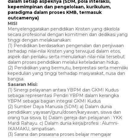
dalam setiap aspeknya (SDM, pola interaksi,
kepemimpinan dan pengelolaan, kurikulum,
paradigma dalam proses KMB, termasuk
outcamenya)
MISI
Menyelenggarakan pendidikan Kristen yang dikelola
secara profesional dengan komitmen dan dedikasi yang
tinggi dengan melaksanakan:
(1) Pendidikan berdasarkan pengenalan dan penjiwaan
terhadap nilai-nilai Kristen yang terwujud dalam etos,
aspek dan perilaku serta menularkan nilai-nilai tersebut
dalam proses pendidikan melalui keteladanan hidup.
(2) Pendidikan yang bermutu, berprestasi serta memiliki
kepedulian yang tinggi terhadap masyarakat, nusa dan
bangsa.
Sasaran Misi:
(1) Sinergi pelayanan antara YBPM dan GKMI Kudus
sebagai representasi Pendiri YBPM dalam kerangka
YBPM sebagai bagian integral GKMI Kudus
(2) Sumber Daya Manusia (SDM): a) Dalam dunia
pendidikan: yayasan/guru/dosen/karyawan, siswa dan
orang tua siswa. b) Dalam gereja dan pelayanan : YKK
Mardi Rahayu. c) Dalam dunia kerja/profesi : Alumni-
IKAMAKU, simpatisan.
(3) Sarana dan prasarana proses belajar mengajar