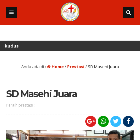
us
Anda ada di :
Home
/
Prestasi
/
SD Masehi Juara
SD Masehi Juara
Peraih prestasi :