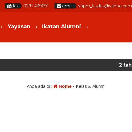
fax
0291 439691
email
ybpm_kudus@yahoo.com
Yayasan
Ikatan Alumni
2 tahun yang l
Anda ada di :
Home
/
Kelas & Alumni