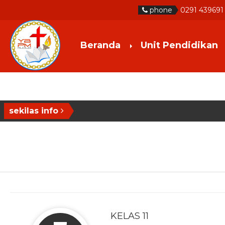
phone
0291 439691
Beranda
Unit Pendidikan
sekilas info
KELAS 11