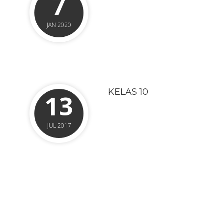
7
JAN 2020
KELAS 10
13
JUL 2017