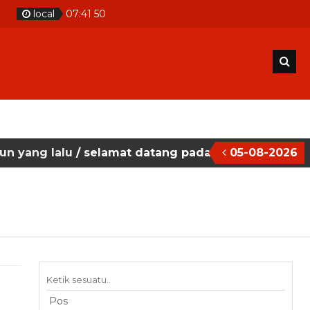
local
07
:
41
50
alu
/ selamat datang pada situs website sekolah ma
05-08-2026