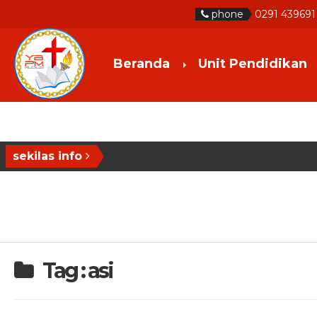
phone
0291 439691
Beranda
Unit Pendidikan
sekilas info
Tag : asi