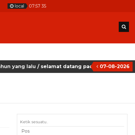
local
07
:
57
36
alu
/ selamat datang pada situs website sekolah m
07-08-2026