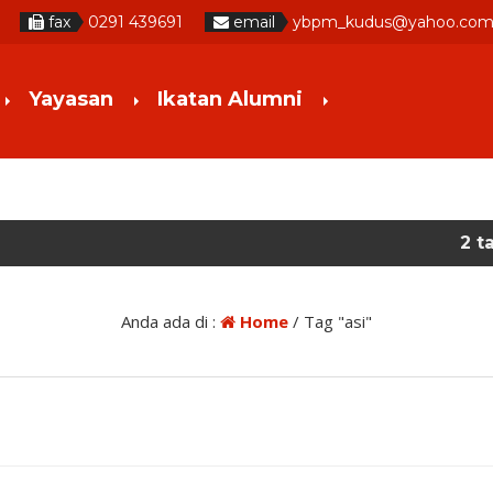
fax
0291 439691
email
ybpm_kudus@yahoo.com
Yayasan
Ikatan Alumni
2 tahun yang l
Anda ada di :
Home
/
Tag "asi"