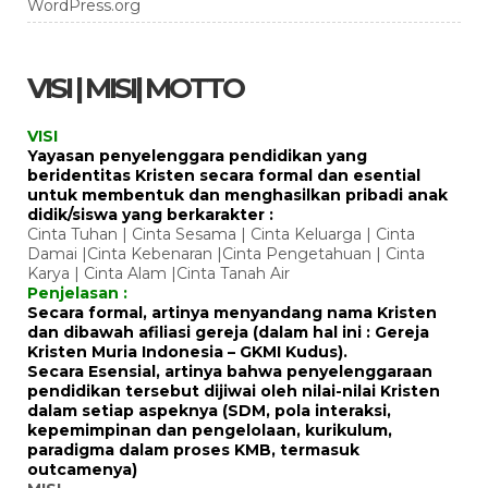
WordPress.org
VISI | MISI| MOTTO
VISI
Yayasan penyelenggara pendidikan yang
beridentitas Kristen secara formal dan esential
untuk membentuk dan menghasilkan pribadi anak
didik/siswa yang berkarakter :
Cinta Tuhan | Cinta Sesama | Cinta Keluarga | Cinta
Damai |Cinta Kebenaran |Cinta Pengetahuan | Cinta
Karya | Cinta Alam |Cinta Tanah Air
Penjelasan :
Secara formal, artinya menyandang nama Kristen
dan dibawah afiliasi gereja (dalam hal ini : Gereja
Kristen Muria Indonesia – GKMI Kudus).
Secara Esensial, artinya bahwa penyelenggaraan
pendidikan tersebut dijiwai oleh nilai-nilai Kristen
dalam setiap aspeknya (SDM, pola interaksi,
kepemimpinan dan pengelolaan, kurikulum,
paradigma dalam proses KMB, termasuk
outcamenya)