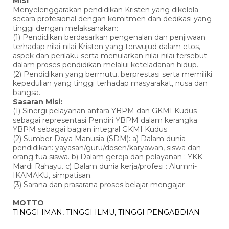
MISI
Menyelenggarakan pendidikan Kristen yang dikelola
secara profesional dengan komitmen dan dedikasi yang
tinggi dengan melaksanakan:
(1) Pendidikan berdasarkan pengenalan dan penjiwaan
terhadap nilai-nilai Kristen yang terwujud dalam etos,
aspek dan perilaku serta menularkan nilai-nilai tersebut
dalam proses pendidikan melalui keteladanan hidup.
(2) Pendidikan yang bermutu, berprestasi serta memiliki
kepedulian yang tinggi terhadap masyarakat, nusa dan
bangsa.
Sasaran Misi:
(1) Sinergi pelayanan antara YBPM dan GKMI Kudus
sebagai representasi Pendiri YBPM dalam kerangka
YBPM sebagai bagian integral GKMI Kudus
(2) Sumber Daya Manusia (SDM): a) Dalam dunia
pendidikan: yayasan/guru/dosen/karyawan, siswa dan
orang tua siswa. b) Dalam gereja dan pelayanan : YKK
Mardi Rahayu. c) Dalam dunia kerja/profesi : Alumni-
IKAMAKU, simpatisan.
(3) Sarana dan prasarana proses belajar mengajar
MOTTO
TINGGI IMAN, TINGGI ILMU, TINGGI PENGABDIAN