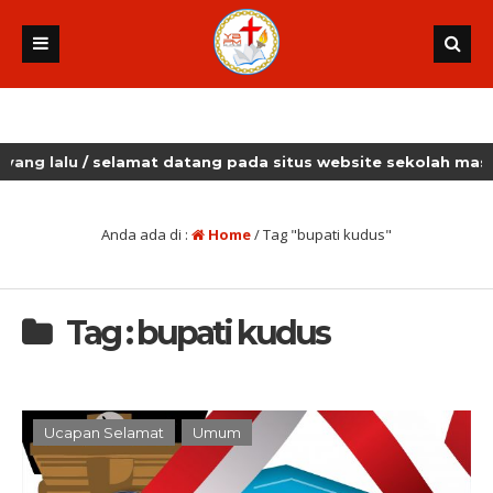
lalu
/ selamat datang pada situs website sekolah masehi k
Anda ada di :
Home
/
Tag "bupati kudus"
Tag : bupati kudus
Ucapan Selamat
Umum