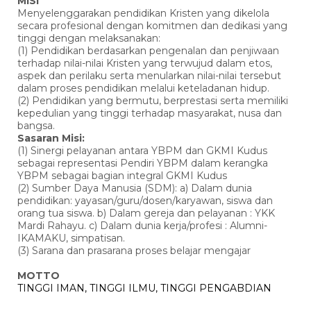
MISI
Menyelenggarakan pendidikan Kristen yang dikelola
secara profesional dengan komitmen dan dedikasi yang
tinggi dengan melaksanakan:
(1) Pendidikan berdasarkan pengenalan dan penjiwaan
terhadap nilai-nilai Kristen yang terwujud dalam etos,
aspek dan perilaku serta menularkan nilai-nilai tersebut
dalam proses pendidikan melalui keteladanan hidup.
(2) Pendidikan yang bermutu, berprestasi serta memiliki
kepedulian yang tinggi terhadap masyarakat, nusa dan
bangsa.
Sasaran Misi:
(1) Sinergi pelayanan antara YBPM dan GKMI Kudus
sebagai representasi Pendiri YBPM dalam kerangka
YBPM sebagai bagian integral GKMI Kudus
(2) Sumber Daya Manusia (SDM): a) Dalam dunia
pendidikan: yayasan/guru/dosen/karyawan, siswa dan
orang tua siswa. b) Dalam gereja dan pelayanan : YKK
Mardi Rahayu. c) Dalam dunia kerja/profesi : Alumni-
IKAMAKU, simpatisan.
(3) Sarana dan prasarana proses belajar mengajar
MOTTO
TINGGI IMAN, TINGGI ILMU, TINGGI PENGABDIAN