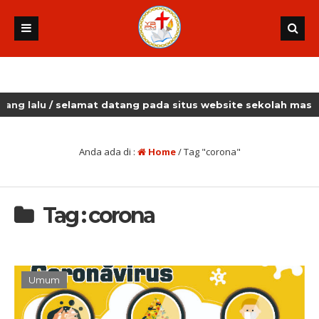
alu
/ selamat datang pada situs website sekolah masehi ku
Anda ada di :
Home
/
Tag "corona"
Tag : corona
Umum