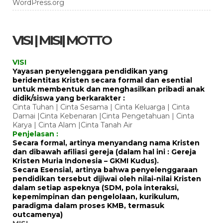
WordPress.org
VISI | MISI| MOTTO
VISI
Yayasan penyelenggara pendidikan yang
beridentitas Kristen secara formal dan esential
untuk membentuk dan menghasilkan pribadi anak
didik/siswa yang berkarakter :
Cinta Tuhan | Cinta Sesama | Cinta Keluarga | Cinta
Damai |Cinta Kebenaran |Cinta Pengetahuan | Cinta
Karya | Cinta Alam |Cinta Tanah Air
Penjelasan :
Secara formal, artinya menyandang nama Kristen
dan dibawah afiliasi gereja (dalam hal ini : Gereja
Kristen Muria Indonesia – GKMI Kudus).
Secara Esensial, artinya bahwa penyelenggaraan
pendidikan tersebut dijiwai oleh nilai-nilai Kristen
dalam setiap aspeknya (SDM, pola interaksi,
kepemimpinan dan pengelolaan, kurikulum,
paradigma dalam proses KMB, termasuk
outcamenya)