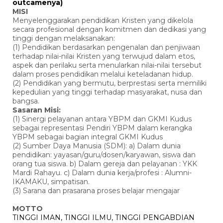
outcamenya)
MISI
Menyelenggarakan pendidikan Kristen yang dikelola
secara profesional dengan komitmen dan dedikasi yang
tinggi dengan melaksanakan:
(1) Pendidikan berdasarkan pengenalan dan penjiwaan
terhadap nilai-nilai Kristen yang terwujud dalam etos,
aspek dan perilaku serta menularkan nilai-nilai tersebut
dalam proses pendidikan melalui keteladanan hidup.
(2) Pendidikan yang bermutu, berprestasi serta memiliki
kepedulian yang tinggi terhadap masyarakat, nusa dan
bangsa.
Sasaran Misi:
(1) Sinergi pelayanan antara YBPM dan GKMI Kudus
sebagai representasi Pendiri YBPM dalam kerangka
YBPM sebagai bagian integral GKMI Kudus
(2) Sumber Daya Manusia (SDM): a) Dalam dunia
pendidikan: yayasan/guru/dosen/karyawan, siswa dan
orang tua siswa. b) Dalam gereja dan pelayanan : YKK
Mardi Rahayu. c) Dalam dunia kerja/profesi : Alumni-
IKAMAKU, simpatisan.
(3) Sarana dan prasarana proses belajar mengajar
MOTTO
TINGGI IMAN, TINGGI ILMU, TINGGI PENGABDIAN