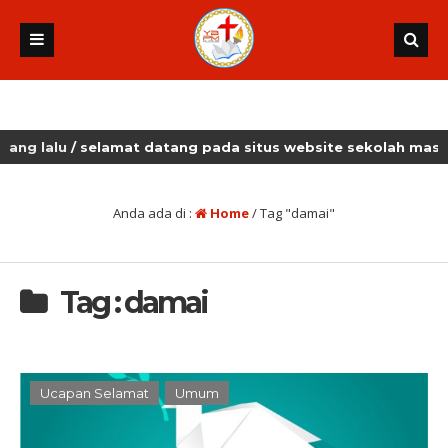
lalu
/ selamat datang pada situs website sekolah masehi k
Anda ada di :
Home
/
Tag "damai"
Tag : damai
Ucapan Selamat
Umum