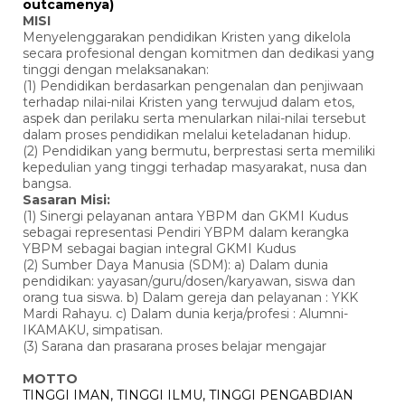
outcamenya)
MISI
Menyelenggarakan pendidikan Kristen yang dikelola
secara profesional dengan komitmen dan dedikasi yang
tinggi dengan melaksanakan:
(1) Pendidikan berdasarkan pengenalan dan penjiwaan
terhadap nilai-nilai Kristen yang terwujud dalam etos,
aspek dan perilaku serta menularkan nilai-nilai tersebut
dalam proses pendidikan melalui keteladanan hidup.
(2) Pendidikan yang bermutu, berprestasi serta memiliki
kepedulian yang tinggi terhadap masyarakat, nusa dan
bangsa.
Sasaran Misi:
(1) Sinergi pelayanan antara YBPM dan GKMI Kudus
sebagai representasi Pendiri YBPM dalam kerangka
YBPM sebagai bagian integral GKMI Kudus
(2) Sumber Daya Manusia (SDM): a) Dalam dunia
pendidikan: yayasan/guru/dosen/karyawan, siswa dan
orang tua siswa. b) Dalam gereja dan pelayanan : YKK
Mardi Rahayu. c) Dalam dunia kerja/profesi : Alumni-
IKAMAKU, simpatisan.
(3) Sarana dan prasarana proses belajar mengajar
MOTTO
TINGGI IMAN, TINGGI ILMU, TINGGI PENGABDIAN