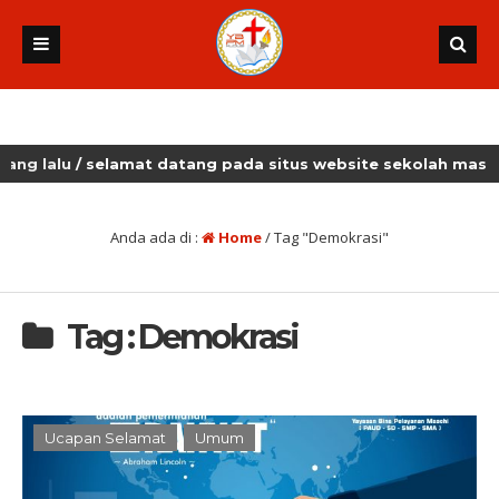
alu
/ selamat datang pada situs website sekolah masehi ku
Anda ada di :
Home
/
Tag "Demokrasi"
Tag : Demokrasi
Ucapan Selamat
Umum