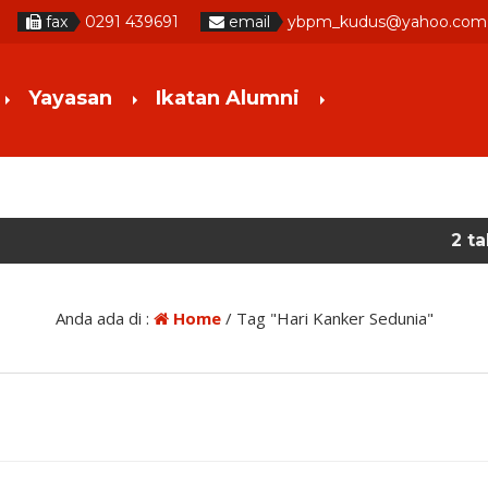
fax
0291 439691
email
ybpm_kudus@yahoo.com
Yayasan
Ikatan Alumni
2 tahun yang l
Anda ada di :
Home
/
Tag "Hari Kanker Sedunia"