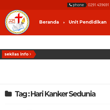
phone
0291 439691
Beranda
Unit Pendidikan
sekilas info
Tag : Hari Kanker Sedunia