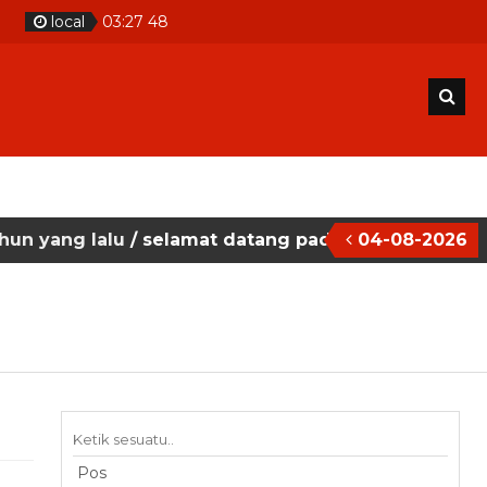
local
03
:
27
49
alu
/ selamat datang pada situs website sekolah ma
04-08-2026