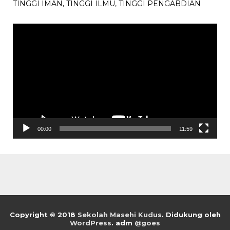
TINGGI IMAN, TINGGI ILMU, TINGGI PENGABDIAN
Pemutar
Video
00:00
11:59
Copyright © 2018
Sekolah Masehi Kudus
.
Didukung oleh
WordPress
. adm
@goes