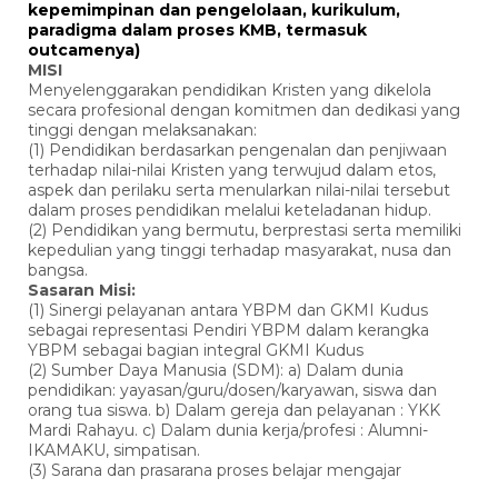
kepemimpinan dan pengelolaan, kurikulum,
paradigma dalam proses KMB, termasuk
outcamenya)
MISI
Menyelenggarakan pendidikan Kristen yang dikelola
secara profesional dengan komitmen dan dedikasi yang
tinggi dengan melaksanakan:
(1) Pendidikan berdasarkan pengenalan dan penjiwaan
terhadap nilai-nilai Kristen yang terwujud dalam etos,
aspek dan perilaku serta menularkan nilai-nilai tersebut
dalam proses pendidikan melalui keteladanan hidup.
(2) Pendidikan yang bermutu, berprestasi serta memiliki
kepedulian yang tinggi terhadap masyarakat, nusa dan
bangsa.
Sasaran Misi:
(1) Sinergi pelayanan antara YBPM dan GKMI Kudus
sebagai representasi Pendiri YBPM dalam kerangka
YBPM sebagai bagian integral GKMI Kudus
(2) Sumber Daya Manusia (SDM): a) Dalam dunia
pendidikan: yayasan/guru/dosen/karyawan, siswa dan
orang tua siswa. b) Dalam gereja dan pelayanan : YKK
Mardi Rahayu. c) Dalam dunia kerja/profesi : Alumni-
IKAMAKU, simpatisan.
(3) Sarana dan prasarana proses belajar mengajar