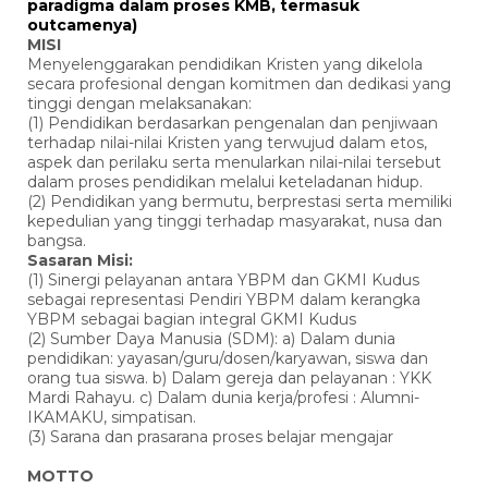
paradigma dalam proses KMB, termasuk
outcamenya)
MISI
Menyelenggarakan pendidikan Kristen yang dikelola
secara profesional dengan komitmen dan dedikasi yang
tinggi dengan melaksanakan:
(1) Pendidikan berdasarkan pengenalan dan penjiwaan
terhadap nilai-nilai Kristen yang terwujud dalam etos,
aspek dan perilaku serta menularkan nilai-nilai tersebut
dalam proses pendidikan melalui keteladanan hidup.
(2) Pendidikan yang bermutu, berprestasi serta memiliki
kepedulian yang tinggi terhadap masyarakat, nusa dan
bangsa.
Sasaran Misi:
(1) Sinergi pelayanan antara YBPM dan GKMI Kudus
sebagai representasi Pendiri YBPM dalam kerangka
YBPM sebagai bagian integral GKMI Kudus
(2) Sumber Daya Manusia (SDM): a) Dalam dunia
pendidikan: yayasan/guru/dosen/karyawan, siswa dan
orang tua siswa. b) Dalam gereja dan pelayanan : YKK
Mardi Rahayu. c) Dalam dunia kerja/profesi : Alumni-
IKAMAKU, simpatisan.
(3) Sarana dan prasarana proses belajar mengajar
MOTTO