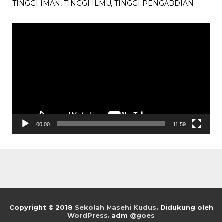
TINGGI IMAN, TINGGI ILMU, TINGGI PENGABDIAN
Pemutar
Video
00:00
11:59
Copyright © 2018
Sekolah Masehi Kudus
.
Didukung oleh
WordPress
. adm
@goes