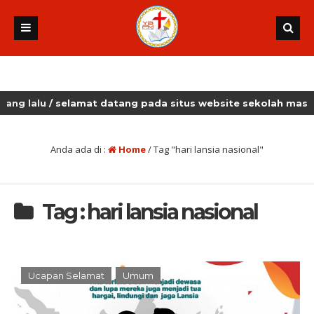
lalu
/ selamat datang pada situs website sekolah masehi ku
Anda ada di :
Home
/
Tag "hari lansia nasional"
Tag : hari lansia nasional
Ucapan Selamat
Umum