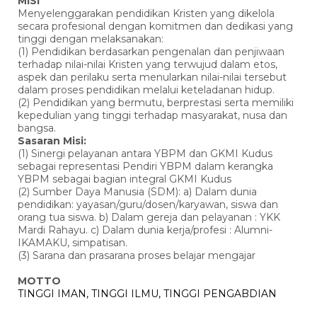
MISI
Menyelenggarakan pendidikan Kristen yang dikelola
secara profesional dengan komitmen dan dedikasi yang
tinggi dengan melaksanakan:
(1) Pendidikan berdasarkan pengenalan dan penjiwaan
terhadap nilai-nilai Kristen yang terwujud dalam etos,
aspek dan perilaku serta menularkan nilai-nilai tersebut
dalam proses pendidikan melalui keteladanan hidup.
(2) Pendidikan yang bermutu, berprestasi serta memiliki
kepedulian yang tinggi terhadap masyarakat, nusa dan
bangsa.
Sasaran Misi:
(1) Sinergi pelayanan antara YBPM dan GKMI Kudus
sebagai representasi Pendiri YBPM dalam kerangka
YBPM sebagai bagian integral GKMI Kudus
(2) Sumber Daya Manusia (SDM): a) Dalam dunia
pendidikan: yayasan/guru/dosen/karyawan, siswa dan
orang tua siswa. b) Dalam gereja dan pelayanan : YKK
Mardi Rahayu. c) Dalam dunia kerja/profesi : Alumni-
IKAMAKU, simpatisan.
(3) Sarana dan prasarana proses belajar mengajar
MOTTO
TINGGI IMAN, TINGGI ILMU, TINGGI PENGABDIAN