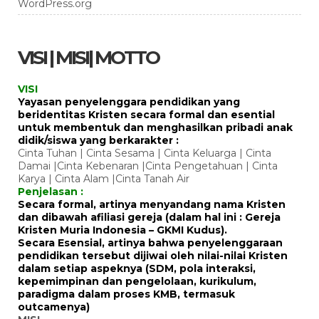
WordPress.org
VISI | MISI| MOTTO
VISI
Yayasan penyelenggara pendidikan yang
beridentitas Kristen secara formal dan esential
untuk membentuk dan menghasilkan pribadi anak
didik/siswa yang berkarakter :
Cinta Tuhan | Cinta Sesama | Cinta Keluarga | Cinta
Damai |Cinta Kebenaran |Cinta Pengetahuan | Cinta
Karya | Cinta Alam |Cinta Tanah Air
Penjelasan :
Secara formal, artinya menyandang nama Kristen
dan dibawah afiliasi gereja (dalam hal ini : Gereja
Kristen Muria Indonesia – GKMI Kudus).
Secara Esensial, artinya bahwa penyelenggaraan
pendidikan tersebut dijiwai oleh nilai-nilai Kristen
dalam setiap aspeknya (SDM, pola interaksi,
kepemimpinan dan pengelolaan, kurikulum,
paradigma dalam proses KMB, termasuk
outcamenya)