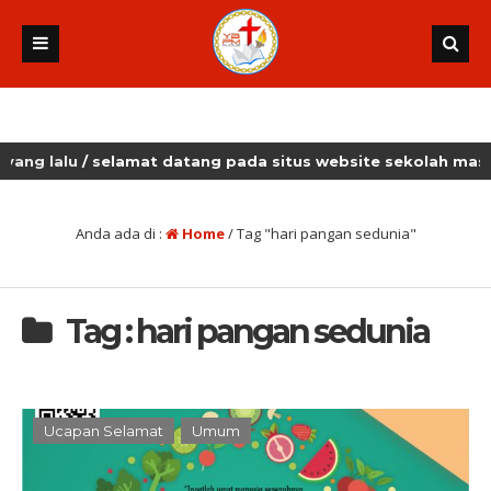
lalu
/ selamat datang pada situs website sekolah masehi k
Anda ada di :
Home
/
Tag "hari pangan sedunia"
Tag : hari pangan sedunia
Ucapan Selamat
Umum