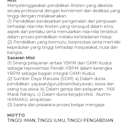
MISI
Menyelenggarakan pendidikan Kristen yang dikelola
secara profesional dengan komitmen dan dedikasi yang
tinggi dengan melaksanakan:
(1) Pendidikan berdasarkan pengenalan dan penjiwaan
terhadap nilai-nilai Kristen yang terwujud dalam etos,
aspek dan perilaku serta menularkan nilai-nilai tersebut
dalam proses pendidikan melalui keteladanan hidup.
(2) Pendidikan yang bermutu, berprestasi serta memiliki
kepedulian yang tinggi terhadap masyarakat, nusa dan
bangsa.
Sasaran Misi:
(1) Sinergi pelayanan antara YBPM dan GKMI Kudus
sebagai representasi Pendiri YBPM dalam kerangka
YBPM sebagai bagian integral GKMI Kudus
(2) Sumber Daya Manusia (SDM): a) Dalam dunia
pendidikan: yayasan/guru/dosen/karyawan, siswa dan
orang tua siswa. b) Dalam gereja dan pelayanan : YKK
Mardi Rahayu. c) Dalam dunia kerja/profesi : Alumni-
IKAMAKU, simpatisan.
(3) Sarana dan prasarana proses belajar mengajar
MOTTO
TINGGI IMAN, TINGGI ILMU, TINGGI PENGABDIAN