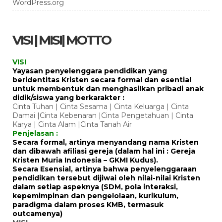
WordPress.org
VISI | MISI| MOTTO
VISI
Yayasan penyelenggara pendidikan yang
beridentitas Kristen secara formal dan esential
untuk membentuk dan menghasilkan pribadi anak
didik/siswa yang berkarakter :
Cinta Tuhan | Cinta Sesama | Cinta Keluarga | Cinta
Damai |Cinta Kebenaran |Cinta Pengetahuan | Cinta
Karya | Cinta Alam |Cinta Tanah Air
Penjelasan :
Secara formal, artinya menyandang nama Kristen
dan dibawah afiliasi gereja (dalam hal ini : Gereja
Kristen Muria Indonesia – GKMI Kudus).
Secara Esensial, artinya bahwa penyelenggaraan
pendidikan tersebut dijiwai oleh nilai-nilai Kristen
dalam setiap aspeknya (SDM, pola interaksi,
kepemimpinan dan pengelolaan, kurikulum,
paradigma dalam proses KMB, termasuk
outcamenya)