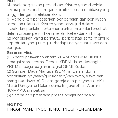
MISI
Menyelenggarakan pendidikan Kristen yang dikelola
secara profesional dengan komitmen dan dedikasi yang
tinggi dengan melaksanakan:
(1) Pendidikan berdasarkan pengenalan dan penjiwaan
terhadap nilai-nilai Kristen yang terwujud dalam etos,
aspek dan perilaku serta menularkan nilai-nilai tersebut
dalam proses pendidikan melalui keteladanan hidup.
(2) Pendidikan yang bermutu, berprestasi serta memiliki
kepedulian yang tinggi terhadap masyarakat, nusa dan
bangsa.
Sasaran Misi:
(1) Sinergi pelayanan antara YBPM dan GKMI Kudus
sebagai representasi Pendiri YBPM dalam kerangka
YBPM sebagai bagian integral GKMI Kudus
(2) Sumber Daya Manusia (SDM): a) Dalam dunia
pendidikan: yayasan/guru/dosen/karyawan, siswa dan
orang tua siswa. b) Dalam gereja dan pelayanan : YKK
Mardi Rahayu. c) Dalam dunia kerja/profesi : Alumni-
IKAMAKU, simpatisan.
(3) Sarana dan prasarana proses belajar mengajar
MOTTO
TINGGI IMAN, TINGGI ILMU, TINGGI PENGABDIAN